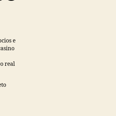
pcios e
casino
o real
eto