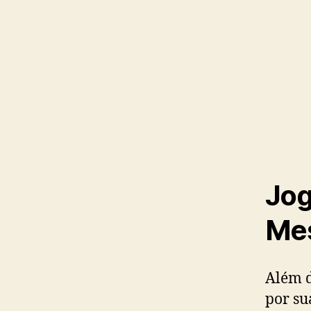
Jog
Mes
Além d
por su