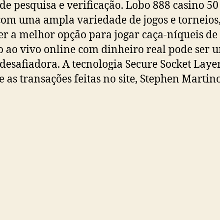
de pesquisa e verificação. Lobo 888 casino 50
com uma ampla variedade de jogos e torneios
er a melhor opção para jogar caça-níqueis de
o ao vivo online com dinheiro real pode ser 
 desafiadora. A tecnologia Secure Socket Layer
e as transações feitas no site, Stephen Martino