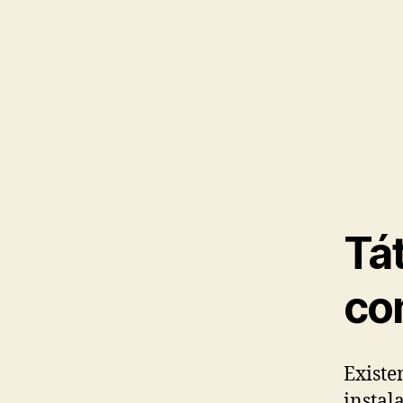
Tát
co
Existe
instal