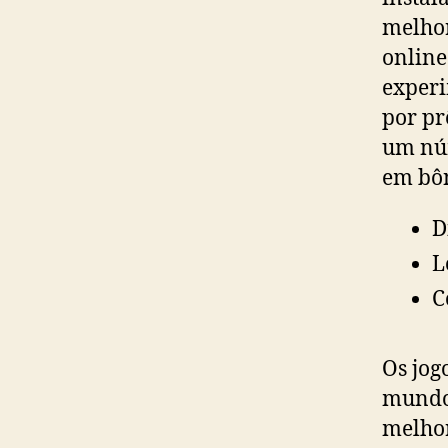
melhor
online
experi
por pr
um núm
em bôn
D
L
C
Os jog
mundo 
melhor