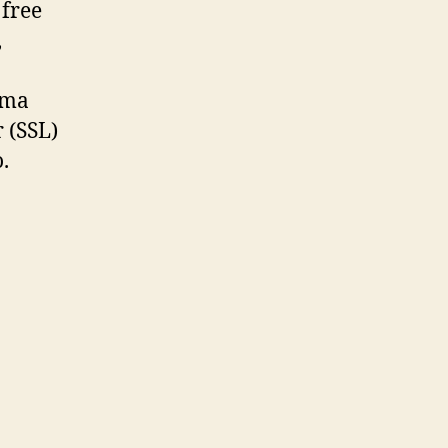
 free
,
uma
 (SSL)
.