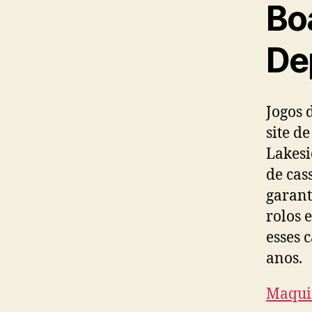
Bo
De
Jogos 
site d
Lakesi
de cas
garant
rolos 
esses 
anos.
Maquin