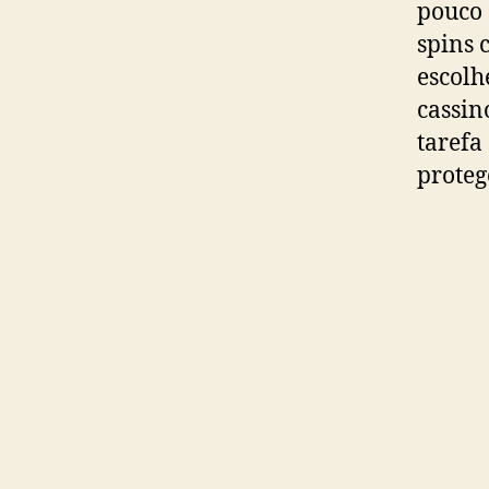
pouco 
spins 
escolh
cassin
tarefa
proteg