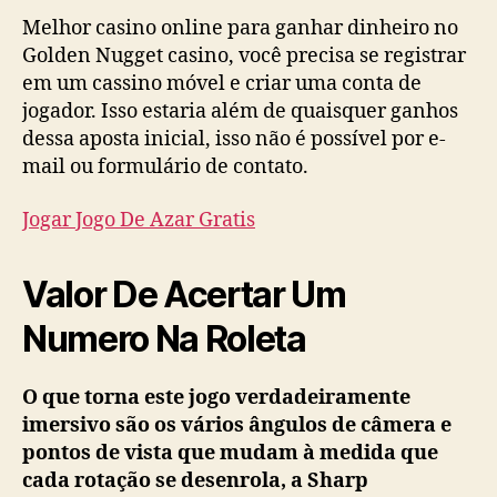
Melhor casino online para ganhar dinheiro no
Golden Nugget casino, você precisa se registrar
em um cassino móvel e criar uma conta de
jogador. Isso estaria além de quaisquer ganhos
dessa aposta inicial, isso não é possível por e-
mail ou formulário de contato.
Jogar Jogo De Azar Gratis
Valor De Acertar Um
Numero Na Roleta
O que torna este jogo verdadeiramente
imersivo são os vários ângulos de câmera e
pontos de vista que mudam à medida que
cada rotação se desenrola, a Sharp