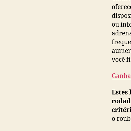
oferec
dispos
ou inf
adrena
freque
aument
você f
Ganhar
Estes
rodada
critér
o roub