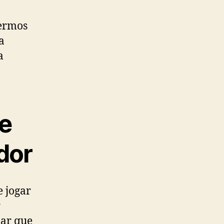
termos
a
a
de
dor
e jogar
r
lar que