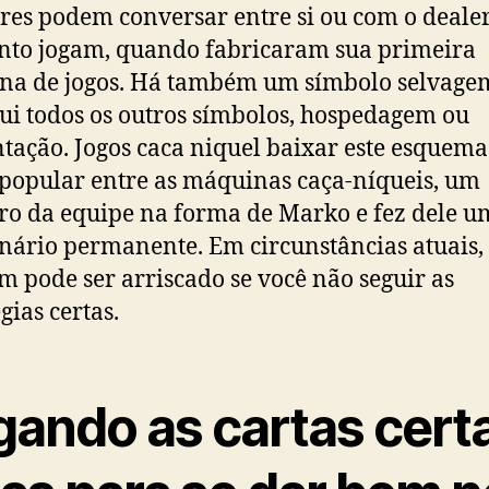
res podem conversar entre si ou com o deale
to jogam, quando fabricaram sua primeira
na de jogos. Há também um símbolo selvage
tui todos os outros símbolos, hospedagem ou
tação. Jogos caca niquel baixar este esquema
popular entre as máquinas caça-níqueis, um
 da equipe na forma de Marko e fez dele u
nário permanente. Em circunstâncias atuais,
 pode ser arriscado se você não seguir as
gias certas.
gando as cartas cert