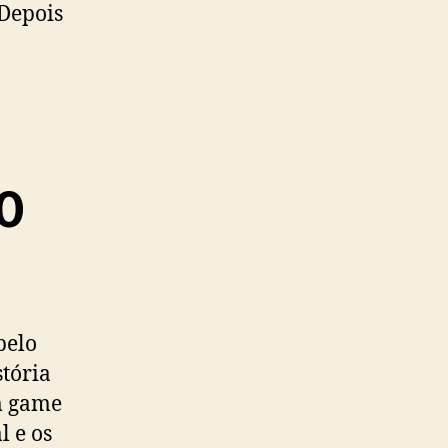
Depois
50
pelo
stória
Um game
l e os