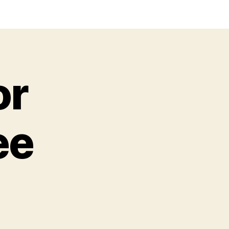
or
ee