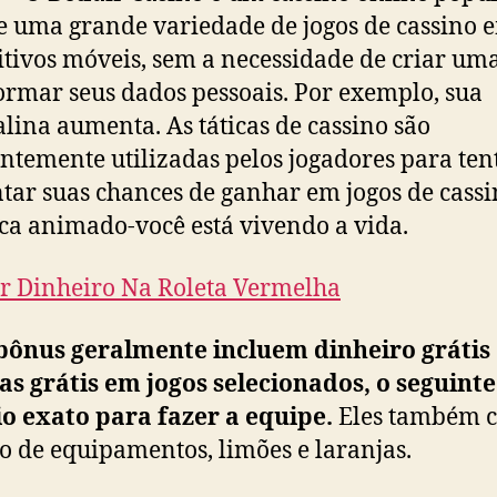
e uma grande variedade de jogos de cassino 
itivos móveis, sem a necessidade de criar um
ormar seus dados pessoais. Por exemplo, sua
lina aumenta. As táticas de cassino são
ntemente utilizadas pelos jogadores para ten
ar suas chances de ganhar em jogos de cassi
ica animado-você está vivendo a vida.
 Dinheiro Na Roleta Vermelha
 bônus geralmente incluem dinheiro grátis
s grátis em jogos selecionados, o seguinte 
io exato para fazer a equipe.
Eles também 
o de equipamentos, limões e laranjas.