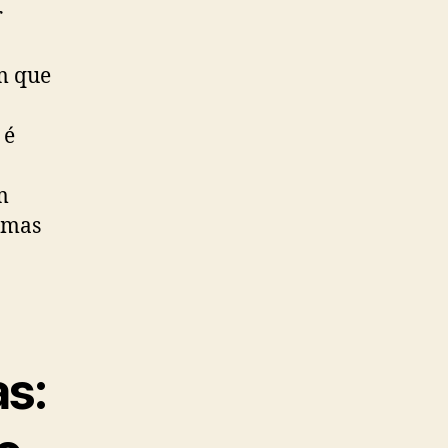
r
m que
 é
m
 mas
as: