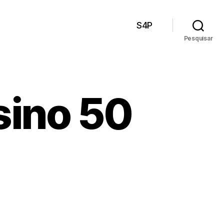
S4P
Pesquisar
sino 50