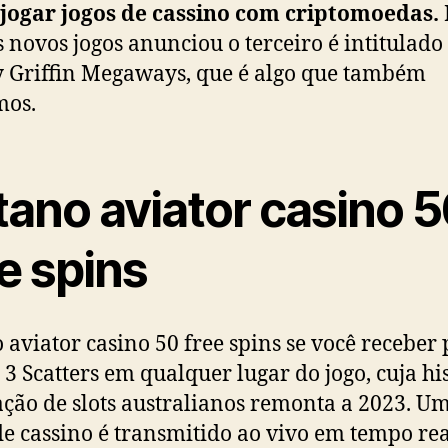
jogar jogos de cassino com criptomoedas.
s novos jogos anunciou o terceiro é intitulado
 Griffin Megaways, que é algo que também
mos.
tano aviator casino 
e spins
 aviator casino 50 free spins se você receber 
3 Scatters em qualquer lugar do jogo, cuja hi
ação de slots australianos remonta a 2023. 
e cassino é transmitido ao vivo em tempo rea