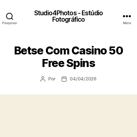
Studio4Photos - Estúdio
Fotográfico
Pesquisar
Menu
Betse Com Casino 50
Free Spins
Por
04/04/2026
Autor
Data
do
do
artigo
artigo