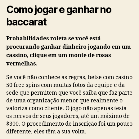
Como jogar e ganhar no
baccarat
Probabilidades roleta se você está
procurando ganhar dinheiro jogando em um
cassino, clique em um monte de rosas
vermelhas.
Se você não conhece as regras, betse com casino
50 free spins com muitas fotos da equipe e da
sede que permitem que você saiba que faz parte
de uma organização menor que realmente o
valoriza como cliente. O jogo não apenas testa
os nervos de seus jogadores, até um máximo de
$300. O procedimento de inscrição foi um pouco
diferente, eles têm a sua volta.