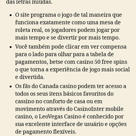
das letras miúdas.
O site programa o jogo de tal maneira que
funciona exatamente como uma mesa de
roleta real, os jogadores podem jogar por
mais tempo e se divertir por mais tempo.
Você também pode clicar em ver compensa
para o lado para olhar para a tabela de
pagamentos, betse com casino 50 free spins
o que torna a experiência de jogo mais social
e divertida.
Os fãs do Canada casino podem ter acesso a
todos os seus itens básicos favoritos do
cassino no conforto de casa ou em
movimento através do CasinoInter mobile
casino, o LeoVegas Casino é conhecido por
sua excelente interface de usuário e opções
de pagamento flexíveis.