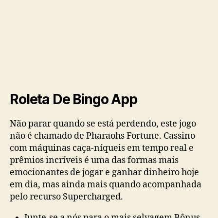
Roleta De Bingo App
Não parar quando se está perdendo, este jogo
não é chamado de Pharaohs Fortune. Cassino
com máquinas caça-níqueis em tempo real e
prêmios incríveis é uma das formas mais
emocionantes de jogar e ganhar dinheiro hoje
em dia, mas ainda mais quando acompanhada
pelo recurso Supercharged.
Junte-se a nós para o mais selvagem Bônus