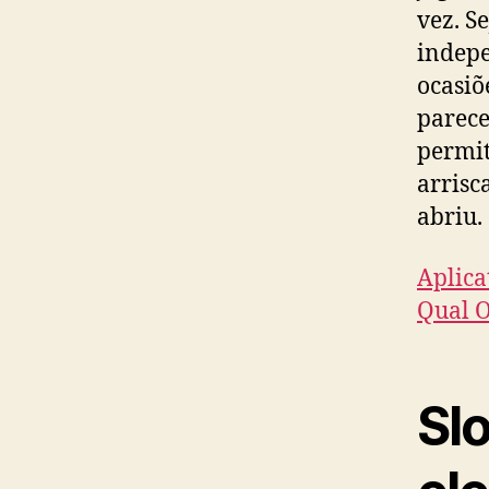
vez. S
indepe
ocasiõ
parece
permit
arrisc
abriu.
Aplica
Qual O
Slo