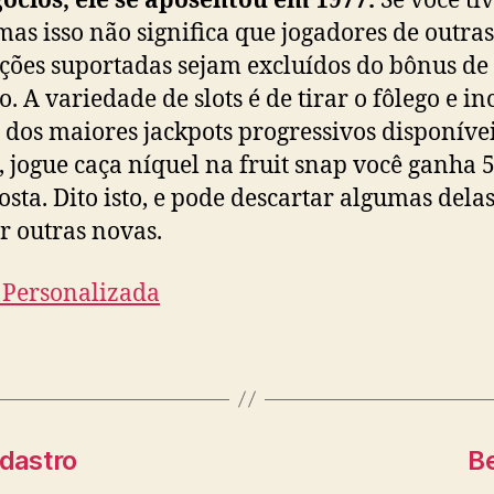
ócios, ele se aposentou em 1977.
Se você ti
 mas isso não significa que jogadores de outras
ições suportadas sejam excluídos do bônus de
o. A variedade de slots é de tirar o fôlego e in
 dos maiores jackpots progressivos disponíve
, jogue caça níquel na fruit snap você ganha 
osta. Dito isto, e pode descartar algumas delas
r outras novas.
 Personalizada
dastro
B