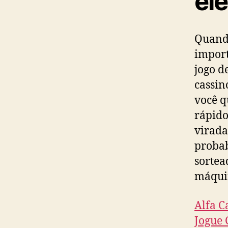
el
Quando
import
jogo d
cassin
você q
rápido
virada
probab
sortea
máquin
Alfa C
Jogue 