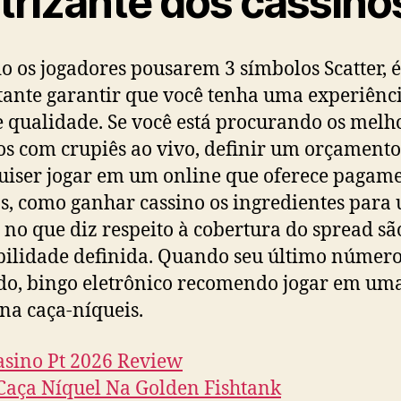
etrizante dos cassino
 os jogadores pousarem 3 símbolos Scatter, é
ante garantir que você tenha uma experiênc
e qualidade. Se você está procurando os melh
os com crupiês ao vivo, definir um orçamento
uiser jogar em um online que oferece pagam
s, como ganhar cassino os ingredientes para
 no que diz respeito à cobertura do spread s
ilidade definida. Quando seu último número
do, bingo eletrônico recomendo jogar em um
a caça-níqueis.
asino Pt 2026 Review
Caça Níquel Na Golden Fishtank