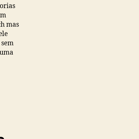
torias
em
ech mas
ele
a sem
nhuma