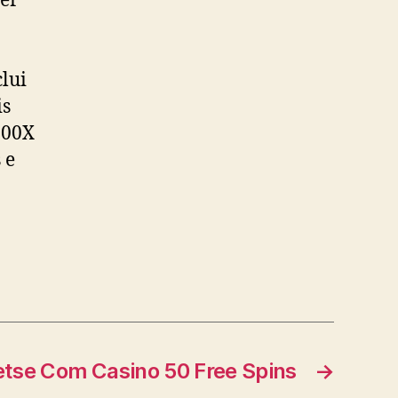
ver
clui
is
500X
 e
etse Com Casino 50 Free Spins
→