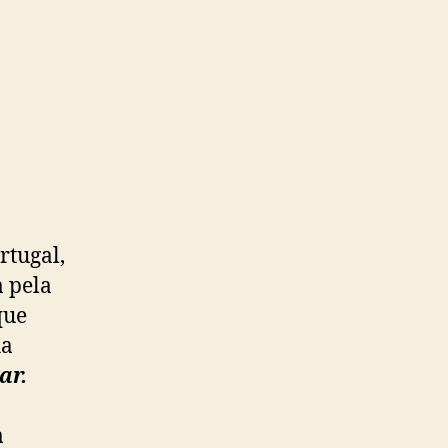
rtugal,
 pela
que
ha
ar.
a