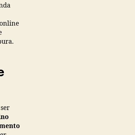
inda
 online
e
pura.
e
 ser
ino
imento