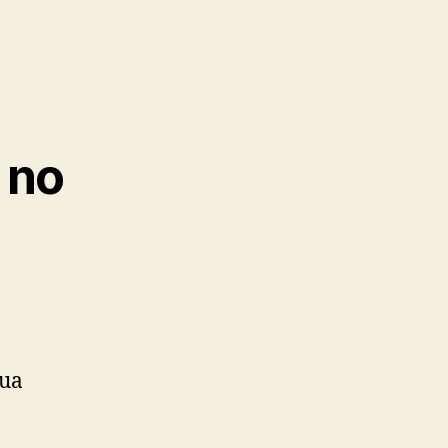
 no
sua