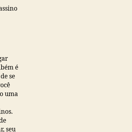
assino
gar
mbém é
 de se
você
do uma
inos.
 de
r, seu