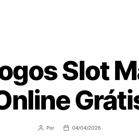
Jogos Slot 
Online Gráti
Por
04/04/2026
Autor
Data
do
do