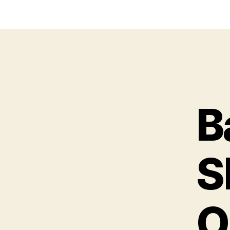
B
S
O