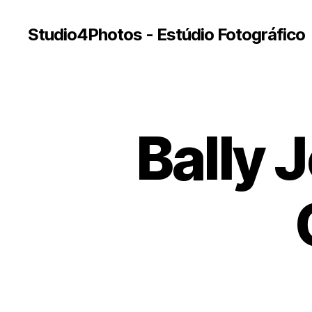
Studio4Photos - Estúdio Fotográfico
Bally 