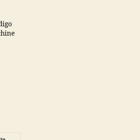
digo
chine
de