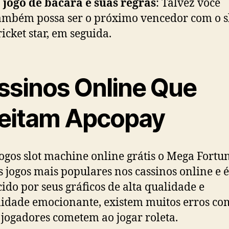
 jogo de bacará e suas regras
:
Talvez você
ambém possa ser o próximo vencedor com o s
ricket star, em seguida.
ssinos Online Que
eitam Apcopay
jogos slot machine online grátis o Mega Fortu
 jogos mais populares nos cassinos online e é
ido por seus gráficos de alta qualidade e
lidade emocionante, existem muitos erros c
 jogadores cometem ao jogar roleta.