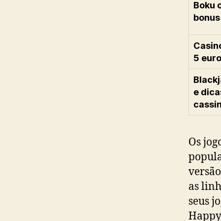
Boku c
bonus
Casino
5 eur
Blackj
e dica
cassi
Os jog
popula
versão
as lin
seus j
Happy 