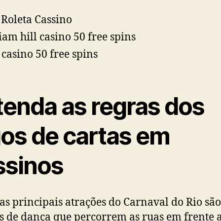
 Roleta Cassino
iam hill casino 50 free spins
 casino 50 free spins
tenda as regras dos
gos de cartas em
ssinos
s principais atrações do Carnaval do Rio são
es de dança que percorrem as ruas em frente 