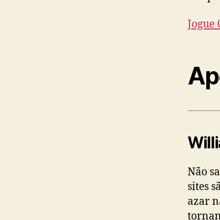
Jogue 
Ap
Will
Não sa
sites 
azar n
tornan