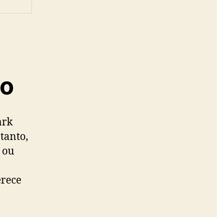
no
ark
tanto,
 ou
erece