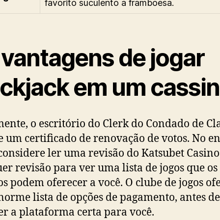
favorito suculento a framboesa.
 vantagens de jogar
ackjack em um cassi
ente, o escritório do Clerk do Condado de Cl
e um certificado de renovação de votos. No en
considere ler uma revisão do Katsubet Casino
er revisão para ver uma lista de jogos que os
os podem oferecer a você. O clube de jogos of
orme lista de opções de pagamento, antes de
er a plataforma certa para você.