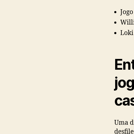
Jogo
Will
Loki
En
jo
ca
Uma da
desfil