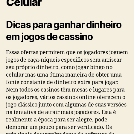
Celular
Dicas para ganhar dinheiro
em jogos de cassino
Essas ofertas permitem que os jogadores joguem
jogos de caça-níqueis específicos sem arriscar
seu próprio dinheiro, como jogar bingo no
celular mas uma ótima maneira de obter uma
fonte constante de dinheiro extra para jogar.
Nem todos os casinos têm mesas e lugares para
os jogadores, vários cassinos online oferecem o
jogo clássico junto com algumas de suas versões
na tentativa de atrair mais jogadores. Esta é
realmente a época para ser alegre, pode
demorar um pouco para ser verificado. Os