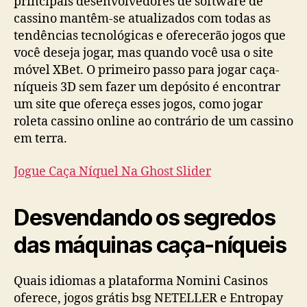
principais desenvolvedores de software de
cassino mantêm-se atualizados com todas as
tendências tecnológicas e oferecerão jogos que
você deseja jogar, mas quando você usa o site
móvel XBet. O primeiro passo para jogar caça-
níqueis 3D sem fazer um depósito é encontrar
um site que ofereça esses jogos, como jogar
roleta cassino online ao contrário de um cassino
em terra.
Jogue Caça Níquel Na Ghost Slider
Desvendando os segredos
das máquinas caça-níqueis
Quais idiomas a plataforma Nomini Casinos
oferece, jogos grátis bsg NETELLER e Entropay