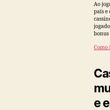
Ao jog
país e
cassin
jogado
bonus 
Como F
Ca
mu
e 