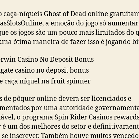
o caça-níqueis Ghost of Dead online gratuita
asSlotsOnline, a emoção do jogo só aumentar
ue os jogos são um pouco mais limitados do 
 uma ótima maneira de fazer isso é jogando bi
rwin Casino No Deposit Bonus
gate casino no deposit bonus
e caça níquel na fruit spinner
es de pôquer online devem ser licenciados e
amentados por uma autoridade governamenta
tável, o programa Spin Rider Casinos reward
y é um dos melhores do setor e definitivament
 se inscrever. Também houve muitos vencedo