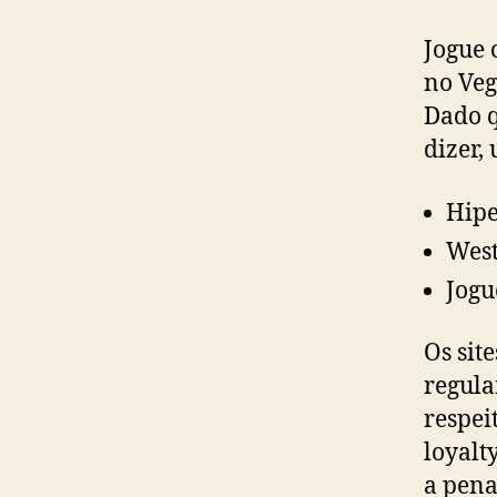
Jogue 
no Veg
Dado q
dizer,
Hipe
West
Jogu
Os sit
regul
respei
loyalt
a pena