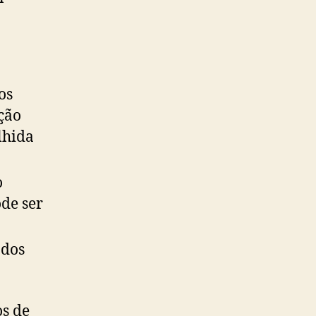
 os
ção
lhida
o
de ser
 dos
os de