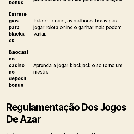
bonus
Estrate
gias
Pelo contrário, as melhores horas para
para
jogar roleta online e ganhar mais podem
blackja
variar.
ck
Baocasi
no
casino
Aprenda a jogar blackjack e se torne um
no
mestre.
deposit
bonus
Regulamentação Dos Jogos
De Azar