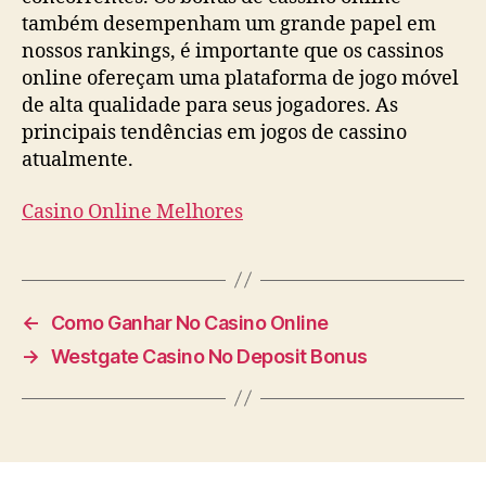
também desempenham um grande papel em
nossos rankings, é importante que os cassinos
online ofereçam uma plataforma de jogo móvel
de alta qualidade para seus jogadores. As
principais tendências em jogos de cassino
atualmente.
Casino Online Melhores
←
Como Ganhar No Casino Online
→
Westgate Casino No Deposit Bonus