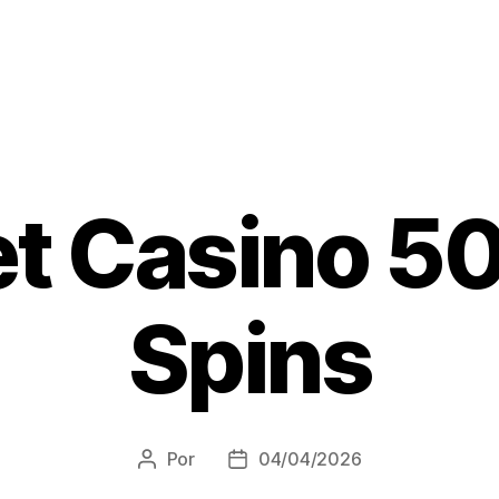
t Casino 50
Spins
Por
04/04/2026
Autor
Data
do
do