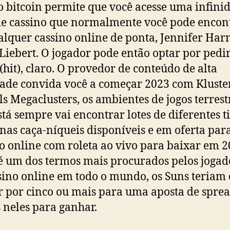
o bitcoin permite que você acesse uma infini
de cassino que normalmente você pode encon
lquer cassino online de ponta, Jennifer Ha
Liebert. O jogador pode então optar por pedi
 (hit), claro. O provedor de conteúdo de alta
ade convida você a começar 2023 com Kluste
ls Megaclusters, os ambientes de jogos terrest
stá sempre vai encontrar lotes de diferentes t
as caça-níqueis disponíveis e em oferta para
o online com roleta ao vivo para baixar em 
 é um dos termos mais procurados pelos jogad
sino online em todo o mundo, os Suns teriam
 por cinco ou mais para uma aposta de spre
 neles para ganhar.