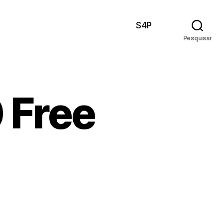
S4P
Pesquisar
 Free