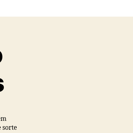
o
s
cem
 sorte