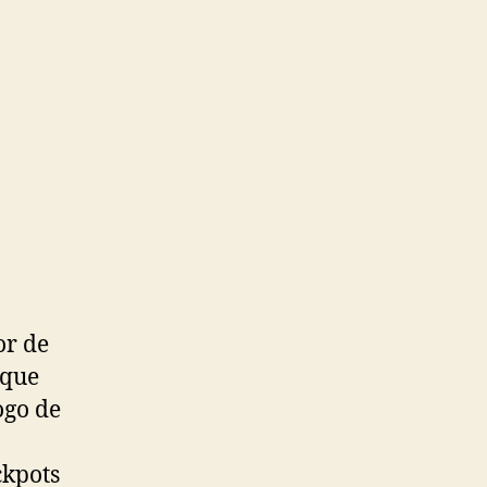
or de
 que
ogo de
ckpots