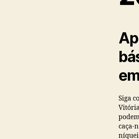
Ap
bás
em
Siga c
Vitóri
podem 
caça-n
níquei