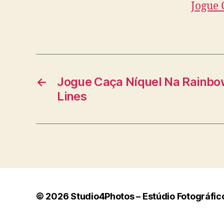
Jogue 
←
Jogue Caça Níquel Na Rainbo
Lines
© 2026
Studio4Photos – Estúdio Fotográfic