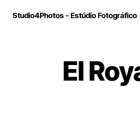
Studio4Photos - Estúdio Fotográfico
El Roy