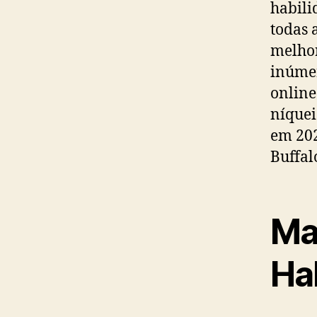
habili
todas 
melhor
inúmer
online
níquei
em 202
Buffalo
Ma
Ha