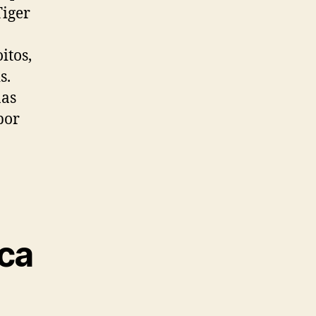
Tiger
itos,
s.
nas
por
ica