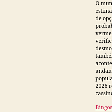
O mund
estima
de opç
probab
vermel
verifi
desmon
também
aconte
andame
popula
2026 r
cassin
Bingos