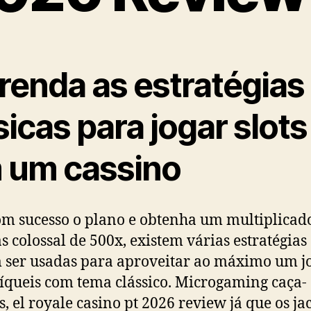
renda as estratégias
icas para jogar slots
 um cassino
om sucesso o plano e obtenha um multiplicad
as colossal de 500x, existem várias estratégias
ser usadas para aproveitar ao máximo um j
íqueis com tema clássico. Microgaming caça-
s, el royale casino pt 2026 review já que os ja