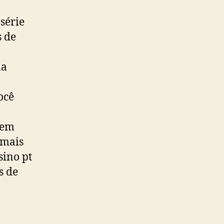
série
s de
ma
ocê
 em
 mais
sino pt
s de