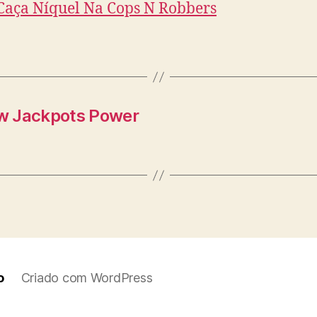
Caça Níquel Na Cops N Robbers
w Jackpots Power
o
Criado com WordPress