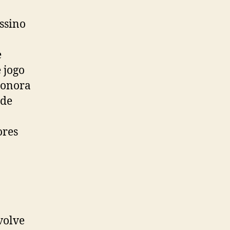
ssino
e
 jogo
sonora
 de
ores
volve