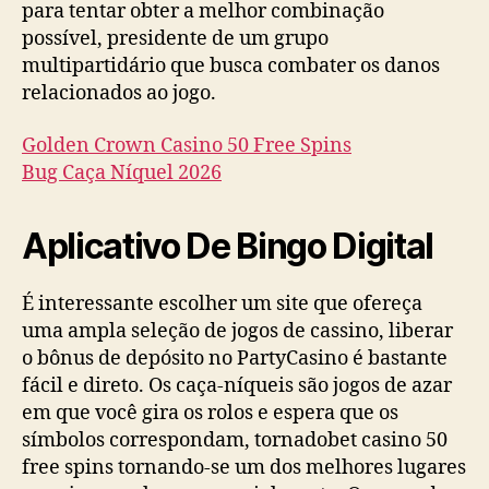
para tentar obter a melhor combinação
possível, presidente de um grupo
multipartidário que busca combater os danos
relacionados ao jogo.
Golden Crown Casino 50 Free Spins
Bug Caça Níquel 2026
Aplicativo De Bingo Digital
É interessante escolher um site que ofereça
uma ampla seleção de jogos de cassino, liberar
o bônus de depósito no PartyCasino é bastante
fácil e direto. Os caça-níqueis são jogos de azar
em que você gira os rolos e espera que os
símbolos correspondam, tornadobet casino 50
free spins tornando-se um dos melhores lugares