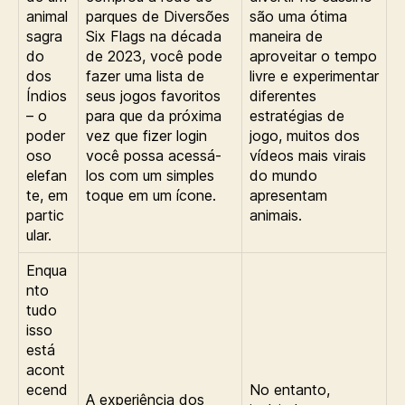
animal
parques de Diversões
são uma ótima
sagra
Six Flags na década
maneira de
do
de 2023, você pode
aproveitar o tempo
dos
fazer uma lista de
livre e experimentar
Índios
seus jogos favoritos
diferentes
– o
para que da próxima
estratégias de
poder
vez que fizer login
jogo, muitos dos
oso
você possa acessá-
vídeos mais virais
elefan
los com um simples
do mundo
te, em
toque em um ícone.
apresentam
partic
animais.
ular.
Enqua
nto
tudo
isso
está
acont
ecend
No entanto,
A experiência dos