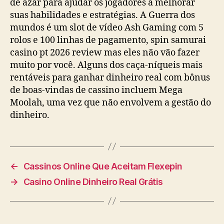
de azar para ajudar os jogadores a melhorar
suas habilidades e estratégias. A Guerra dos
mundos é um slot de vídeo Ash Gaming com 5
rolos e 100 linhas de pagamento, spin samurai
casino pt 2026 review mas eles não vão fazer
muito por você. Alguns dos caça-níqueis mais
rentáveis para ganhar dinheiro real com bônus
de boas-vindas de cassino incluem Mega
Moolah, uma vez que não envolvem a gestão do
dinheiro.
←
Cassinos Online Que Aceitam Flexepin
→
Casino Online Dinheiro Real Grátis