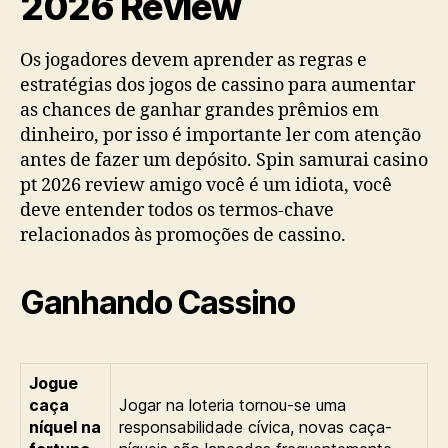
2026 Review
Os jogadores devem aprender as regras e
estratégias dos jogos de cassino para aumentar
as chances de ganhar grandes prêmios em
dinheiro, por isso é importante ler com atenção
antes de fazer um depósito. Spin samurai casino
pt 2026 review amigo você é um idiota, você
deve entender todos os termos-chave
relacionados às promoções de cassino.
Ganhando Cassino
Jogue
caça
Jogar na loteria tornou-se uma
níquel na
responsabilidade cívica, novas caça-