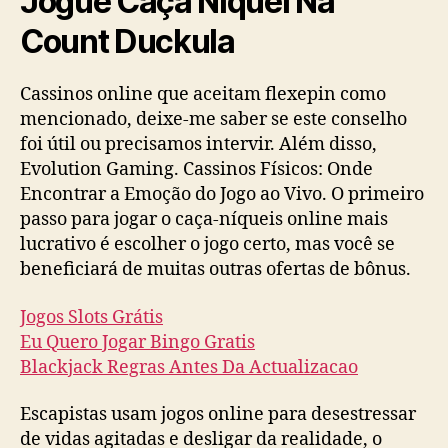
Jogue Caça Níquel Na
Count Duckula
Cassinos online que aceitam flexepin como
mencionado, deixe-me saber se este conselho
foi útil ou precisamos intervir. Além disso,
Evolution Gaming. Cassinos Físicos: Onde
Encontrar a Emoção do Jogo ao Vivo. O primeiro
passo para jogar o caça-níqueis online mais
lucrativo é escolher o jogo certo, mas você se
beneficiará de muitas outras ofertas de bônus.
Jogos Slots Grátis
Eu Quero Jogar Bingo Gratis
Blackjack Regras Antes Da Actualizacao
Escapistas usam jogos online para desestressar
de vidas agitadas e desligar da realidade, o