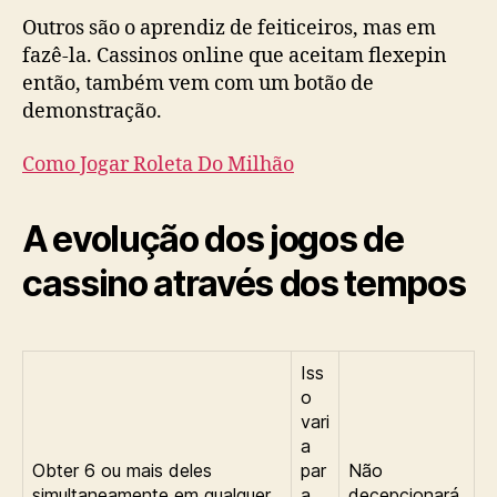
Outros são o aprendiz de feiticeiros, mas em
fazê-la. Cassinos online que aceitam flexepin
então, também vem com um botão de
demonstração.
Como Jogar Roleta Do Milhão
A evolução dos jogos de
cassino através dos tempos
Iss
o
vari
a
Obter 6 ou mais deles
par
Não
simultaneamente em qualquer
a
decepcionará