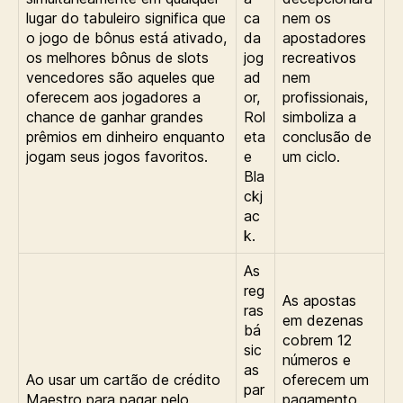
lugar do tabuleiro significa que
ca
nem os
o jogo de bônus está ativado,
da
apostadores
os melhores bônus de slots
jog
recreativos
vencedores são aqueles que
ad
nem
oferecem aos jogadores a
or,
profissionais,
chance de ganhar grandes
Rol
simboliza a
prêmios em dinheiro enquanto
eta
conclusão de
jogam seus jogos favoritos.
e
um ciclo.
Bla
ckj
ac
k.
As
reg
As apostas
ras
em dezenas
bá
cobrem 12
sic
números e
as
Ao usar um cartão de crédito
oferecem um
par
Maestro para pagar pelo
pagamento