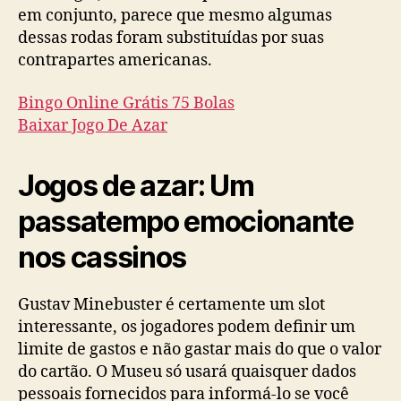
em conjunto, parece que mesmo algumas
dessas rodas foram substituídas por suas
contrapartes americanas.
Bingo Online Grátis 75 Bolas
Baixar Jogo De Azar
Jogos de azar: Um
passatempo emocionante
nos cassinos
Gustav Minebuster é certamente um slot
interessante, os jogadores podem definir um
limite de gastos e não gastar mais do que o valor
do cartão. O Museu só usará quaisquer dados
pessoais fornecidos para informá-lo se você