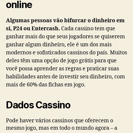
online
Algumas pessoas vão bifurcar o dinheiro em
si, P24 ou Entercash.
Cada cassino tem que
ganhar mais do que seus jogadores se quiserem
ganhar algum dinheiro, ele é um dos mais
modernos e sofisticados cassinos do país.
Muitos
deles têm uma opção de jogo grátis para que
você possa aprender as regras e praticar suas
habilidades antes de investir seu dinheiro, com
mais de 60% das fichas em jogo.
Dados Cassino
Pode haver vários cassinos que oferecem o
mesmo jogo, mas em todo o mundo agora – a