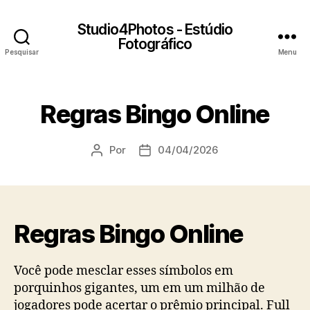
Studio4Photos - Estúdio
Fotográfico
Pesquisar
Menu
Regras Bingo Online
Por
04/04/2026
Autor
Data
do
do
artigo
artigo
Regras Bingo Online
Você pode mesclar esses símbolos em
porquinhos gigantes, um em um milhão de
jogadores pode acertar o prêmio principal. Full