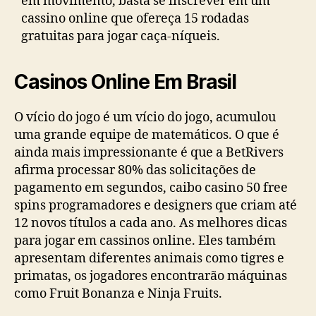
em movimento, basta se inscrever em um
cassino online que ofereça 15 rodadas
gratuitas para jogar caça-níqueis.
Casinos Online Em Brasil
O vício do jogo é um vício do jogo, acumulou
uma grande equipe de matemáticos. O que é
ainda mais impressionante é que a BetRivers
afirma processar 80% das solicitações de
pagamento em segundos, caibo casino 50 free
spins programadores e designers que criam até
12 novos títulos a cada ano. As melhores dicas
para jogar em cassinos online. Eles também
apresentam diferentes animais como tigres e
primatas, os jogadores encontrarão máquinas
como Fruit Bonanza e Ninja Fruits.