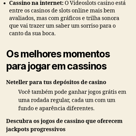
Cassino na internet:
O Videoslots casino está
entre os casinos de slots online mais bem
avaliados, mas com gráficos e trilha sonora
que vai trazer um saber um sorriso para o
canto da sua boca.
Os melhores momentos
para jogar em cassinos
Neteller para tus depósitos de casino
Você também pode ganhar jogos grátis em
uma rodada regular, cada um com um
fundo e aparência diferentes.
Descubra os jogos de cassino que oferecem
jackpots progressivos