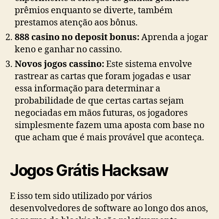
prêmios enquanto se diverte, também
prestamos atenção aos bônus.
888 casino no deposit bonus:
Aprenda a jogar
keno e ganhar no cassino.
Novos jogos cassino:
Este sistema envolve
rastrear as cartas que foram jogadas e usar
essa informação para determinar a
probabilidade de que certas cartas sejam
negociadas em mãos futuras, os jogadores
simplesmente fazem uma aposta com base no
que acham que é mais provável que aconteça.
Jogos Grátis Hacksaw
E isso tem sido utilizado por vários
desenvolvedores de software ao longo dos anos,