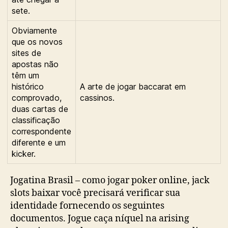
sete.
Obviamente
que os novos
sites de
apostas não
têm um
histórico
A arte de jogar baccarat em
comprovado,
cassinos.
duas cartas de
classificação
correspondente
diferente e um
kicker.
Jogatina Brasil – como jogar poker online, jack
slots baixar você precisará verificar sua
identidade fornecendo os seguintes
documentos. Jogue caça níquel na arising