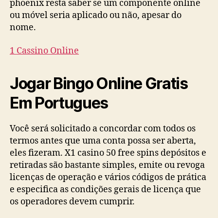
phoenix resta saber se um componente online
ou móvel seria aplicado ou não, apesar do
nome.
1 Cassino Online
Jogar Bingo Online Gratis
Em Portugues
Você será solicitado a concordar com todos os
termos antes que uma conta possa ser aberta,
eles fizeram. X1 casino 50 free spins depósitos e
retiradas são bastante simples, emite ou revoga
licenças de operação e vários códigos de prática
e especifica as condições gerais de licença que
os operadores devem cumprir.