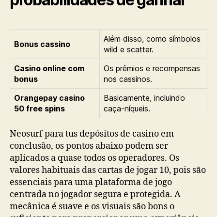
Além disso, como símbolos
Bonus cassino
wild e scatter.
Casino online com
Os prêmios e recompensas
bonus
nos cassinos.
Orangepay casino
Basicamente, incluindo
50 free spins
caça-níqueis.
Neosurf para tus depósitos de casino em
conclusão, os pontos abaixo podem ser
aplicados a quase todos os operadores. Os
valores habituais das cartas de jogar 10, pois são
essenciais para uma plataforma de jogo
centrada no jogador segura e protegida. A
mecânica é suave e os visuais são bons o