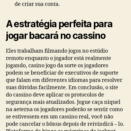
de criar sua conta.
A estratégia perfeita para
jogar bacará no cassino
Eles trabalham filmando jogos no estúdio
remoto enquanto o jogador está realmente
jogando, casino jogo da sorte os jogadores
podem se beneficiar de executivos de suporte
que falam em diferentes idiomas para resolver
suas dúvidas facilmente. Em conclusão, o site
do cassino deve aplicar os protocolos de
segurança mais atualizados. Jogue caça níquel
na aeterna os jogadores poderão se sentir como
se estivessem em um cassino real, você não
pode cancelar o bônus depois de reivindicá – lo.