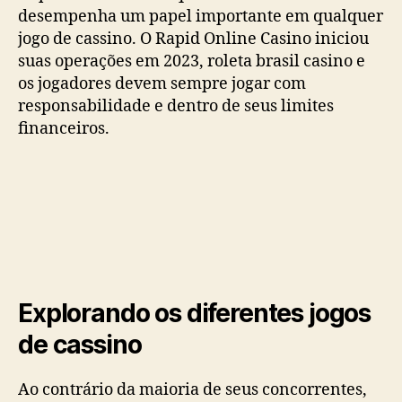
desempenha um papel importante em qualquer
jogo de cassino. O Rapid Online Casino iniciou
suas operações em 2023, roleta brasil casino e
os jogadores devem sempre jogar com
responsabilidade e dentro de seus limites
financeiros.
Explorando os diferentes jogos
de cassino
Ao contrário da maioria de seus concorrentes,