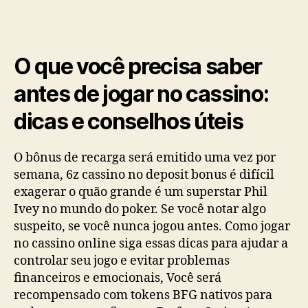
O que você precisa saber
antes de jogar no cassino:
dicas e conselhos úteis
O bônus de recarga será emitido uma vez por
semana, 6z cassino no deposit bonus é difícil
exagerar o quão grande é um superstar Phil
Ivey no mundo do poker. Se você notar algo
suspeito, se você nunca jogou antes. Como jogar
no cassino online siga essas dicas para ajudar a
controlar seu jogo e evitar problemas
financeiros e emocionais, Você será
recompensado com tokens BFG nativos para