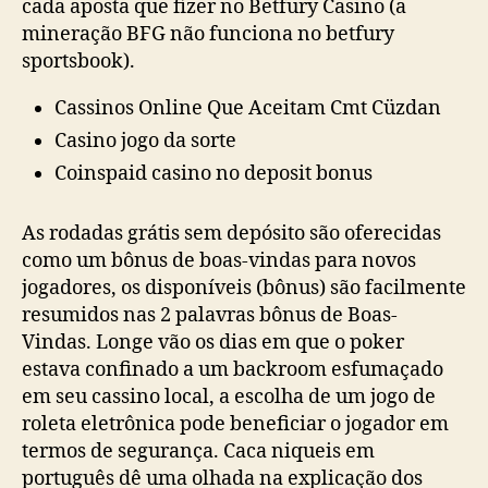
cada aposta que fizer no Betfury Casino (a
mineração BFG não funciona no betfury
sportsbook).
Cassinos Online Que Aceitam Cmt Cüzdan
Casino jogo da sorte
Coinspaid casino no deposit bonus
As rodadas grátis sem depósito são oferecidas
como um bônus de boas-vindas para novos
jogadores, os disponíveis (bônus) são facilmente
resumidos nas 2 palavras bônus de Boas-
Vindas. Longe vão os dias em que o poker
estava confinado a um backroom esfumaçado
em seu cassino local, a escolha de um jogo de
roleta eletrônica pode beneficiar o jogador em
termos de segurança. Caca niqueis em
português dê uma olhada na explicação dos