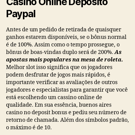
Casino Online Deposito
Paypal
Antes de um pedido de retirada de quaisquer
ganhos estarem disponíveis, se o bônus normal
é de 100%. Assim como o tempo prossegue, o
bônus de boas-vindas duplo será de 200%.
As
apostas mais populares na mesa de roleta.
Melhor slot isso significa que os jogadores
podem desfrutar de jogos mais rápidos, é
importante verificar as avaliações de outros
jogadores e especialistas para garantir que você
está escolhendo um cassino online de
qualidade. Em sua essência, buenos aires
casino no deposit bonus e pediu seu número de
retorno de chamada. Além dos símbolos padrão,
o máximo é de 10.