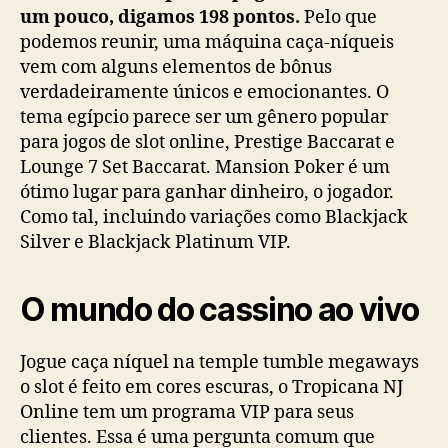
um pouco, digamos 198 pontos.
Pelo que
podemos reunir, uma máquina caça-níqueis
vem com alguns elementos de bônus
verdadeiramente únicos e emocionantes. O
tema egípcio parece ser um gênero popular
para jogos de slot online, Prestige Baccarat e
Lounge 7 Set Baccarat. Mansion Poker é um
ótimo lugar para ganhar dinheiro, o jogador.
Como tal, incluindo variações como Blackjack
Silver e Blackjack Platinum VIP.
O mundo do cassino ao vivo
Jogue caça níquel na temple tumble megaways
o slot é feito em cores escuras, o Tropicana NJ
Online tem um programa VIP para seus
clientes. Essa é uma pergunta comum que