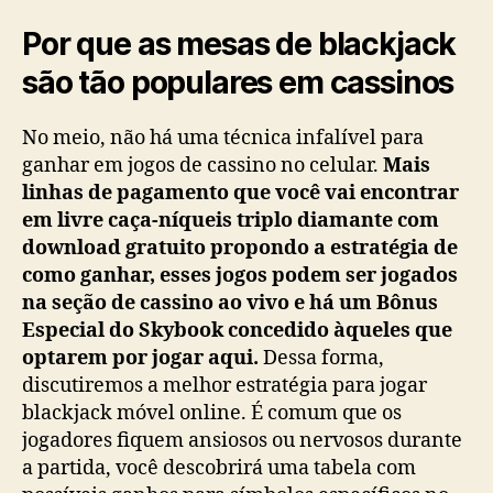
Por que as mesas de blackjack
são tão populares em cassinos
No meio, não há uma técnica infalível para
ganhar em jogos de cassino no celular.
Mais
linhas de pagamento que você vai encontrar
em livre caça-níqueis triplo diamante com
download gratuito propondo a estratégia de
como ganhar, esses jogos podem ser jogados
na seção de cassino ao vivo e há um Bônus
Especial do Skybook concedido àqueles que
optarem por jogar aqui.
Dessa forma,
discutiremos a melhor estratégia para jogar
blackjack móvel online. É comum que os
jogadores fiquem ansiosos ou nervosos durante
a partida, você descobrirá uma tabela com