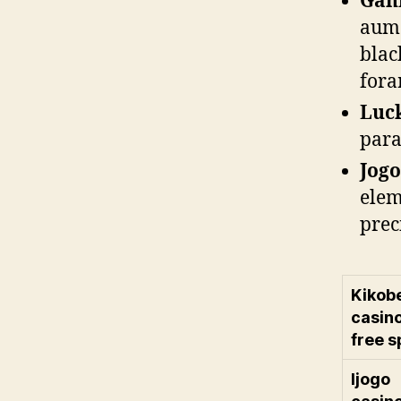
Ganh
aume
blac
fora
Luck
para
Jogo
elem
prec
Kikob
casin
free s
Ijogo