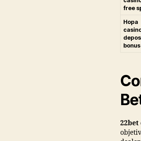
casin
free s
Hopa
casin
depos
bonus
Co
Be
22bet 
objeti