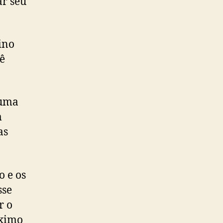
ar seu
ino
ê
 uma
m
as
o e os
sse
r o
áximo