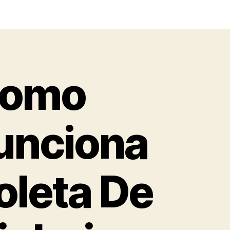
artigo
artigo
omo
unciona
oleta De