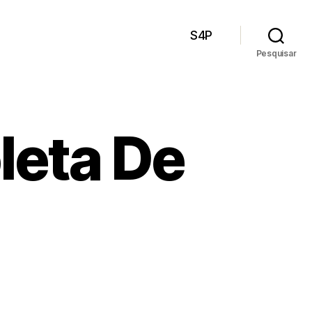
S4P
Pesquisar
leta De