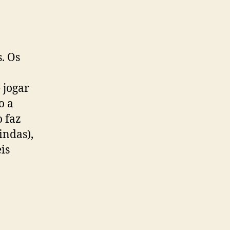
. Os
 jogar
o a
o faz
indas),
is