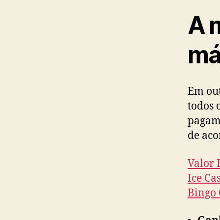
A 
má
Em out
todos 
pagam 
de aco
Valor 
Ice Ca
Bingo 