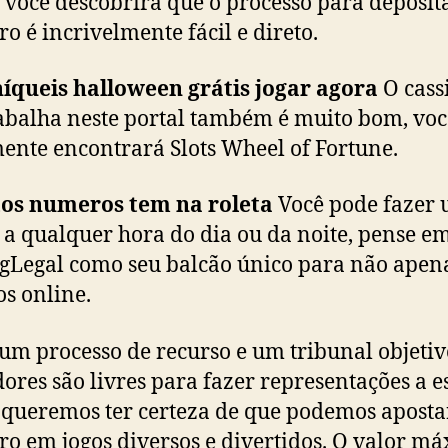
, você descobrirá que o processo para deposit
ro é incrivelmente fácil e direto.
íqueis halloween grátis jogar agora
O cass
abalha neste portal também é muito bom, voc
ente encontrará Slots Wheel of Fortune.
os numeros tem na roleta
Você pode fazer
 a qualquer hora do dia ou da noite, pense e
gLegal como seu balcão único para não apen
os online.
 um processo de recurso e um tribunal objetiv
ores são livres para fazer representações a e
 queremos ter certeza de que podemos aposta
ro em jogos diversos e divertidos. O valor m