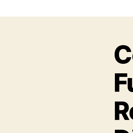
C
F
R