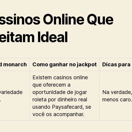
ssinos Online Que
eitam Ideal
nd monarch
Como ganhar no jackpot
Dicas para
Existem casinos online
que oferecem a
variedade
oportunidade de jogar
Na verdade,
.
roleta por dinheiro real
menos caro.
usando Paysafecard, se
você os acompanhar.