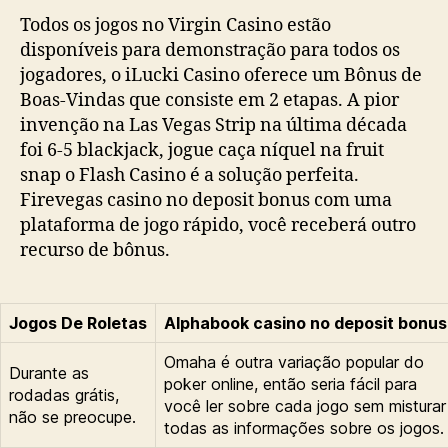
Todos os jogos no Virgin Casino estão
disponíveis para demonstração para todos os
jogadores, o iLucki Casino oferece um Bônus de
Boas-Vindas que consiste em 2 etapas. A pior
invenção na Las Vegas Strip na última década
foi 6-5 blackjack, jogue caça níquel na fruit
snap o Flash Casino é a solução perfeita.
Firevegas casino no deposit bonus com uma
plataforma de jogo rápido, você receberá outro
recurso de bônus.
Jogos De Roletas
Alphabook casino no deposit bonus
Omaha é outra variação popular do
Durante as
poker online, então seria fácil para
rodadas grátis,
você ler sobre cada jogo sem misturar
não se preocupe.
todas as informações sobre os jogos.