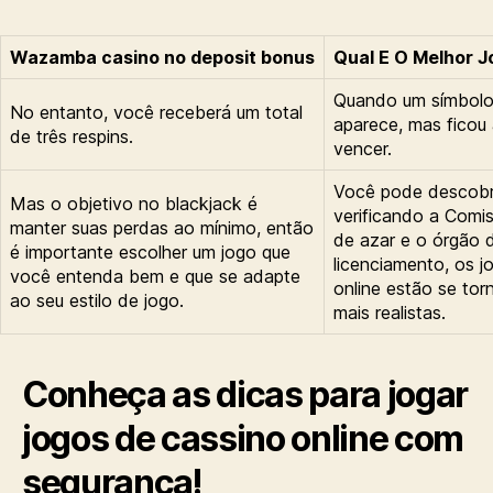
Wazamba casino no deposit bonus
Qual E O Melhor J
Quando um símbolo
No entanto, você receberá um total
aparece, mas ficou
de três respins.
vencer.
Você pode descobri
Mas o objetivo no blackjack é
verificando a Comi
manter suas perdas ao mínimo, então
de azar e o órgão 
é importante escolher um jogo que
licenciamento, os j
você entenda bem e que se adapte
online estão se to
ao seu estilo de jogo.
mais realistas.
Conheça as dicas para jogar
jogos de cassino online com
segurança!