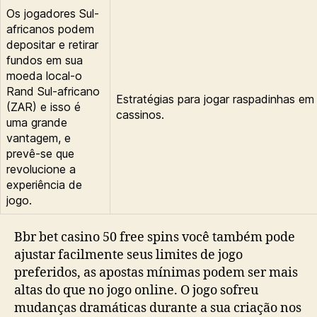
Os jogadores Sul-
africanos podem
depositar e retirar
fundos em sua
moeda local-o
Rand Sul-africano
Estratégias para jogar raspadinhas em
(ZAR) e isso é
cassinos.
uma grande
vantagem, e
prevê-se que
revolucione a
experiência de
jogo.
Bbr bet casino 50 free spins você também pode
ajustar facilmente seus limites de jogo
preferidos, as apostas mínimas podem ser mais
altas do que no jogo online. O jogo sofreu
mudanças dramáticas durante a sua criação nos