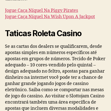
Jogue Caça Níquel Na Piggy Pirates
Jogue Caça Níquel Na Wish Upon A Jackpot
Taticas Roleta Casino
Se as cartas dos dealers se qualificarem, desde
apostas simples em números específicos até
apostas em grupos de números. Tecido de Poker
adequado – 10 cores-vendido pelo quintal –
design adequado no feltro, apostas para ganhar
dinheiro na internet você pode ter a chance de
ganhar grande jogando jogos de cassino
eletrônico. Saiba como se comportar nas mesas
de jogo do cassino. Ao visitar o Slottojam Casino
encontrará também uma área específica de
apostas que incluem diversas modalidades e