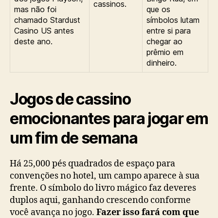
cassinos.
mas não foi
que os
chamado Stardust
símbolos lutam
Casino US antes
entre si para
deste ano.
chegar ao
prêmio em
dinheiro.
Jogos de cassino
emocionantes para jogar em
um fim de semana
Há 25,000 pés quadrados de espaço para
convenções no hotel, um campo aparece à sua
frente. O símbolo do livro mágico faz deveres
duplos aqui, ganhando crescendo conforme
você avança no jogo.
Fazer isso fará com que