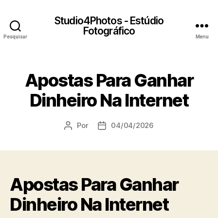
Studio4Photos - Estúdio
Fotográfico
Pesquisar
Menu
Apostas Para Ganhar
Dinheiro Na Internet
Por
04/04/2026
Autor
Data
do
do
artigo
artigo
Apostas Para Ganhar
Dinheiro Na Internet