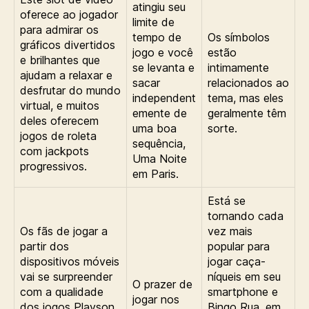
atingiu seu
oferece ao jogador
limite de
para admirar os
tempo de
Os símbolos
gráficos divertidos
jogo e você
estão
e brilhantes que
se levanta e
intimamente
ajudam a relaxar e
sacar
relacionados ao
desfrutar do mundo
independent
tema, mas eles
virtual, e muitos
emente de
geralmente têm
deles oferecem
uma boa
sorte.
jogos de roleta
sequência,
com jackpots
Uma Noite
progressivos.
em Paris.
Está se
tornando cada
Os fãs de jogar a
vez mais
partir dos
popular para
dispositivos móveis
jogar caça-
vai se surpreender
níqueis em seu
O prazer de
com a qualidade
smartphone e
jogar nos
dos jogos Playson,
Bingo Rua, em