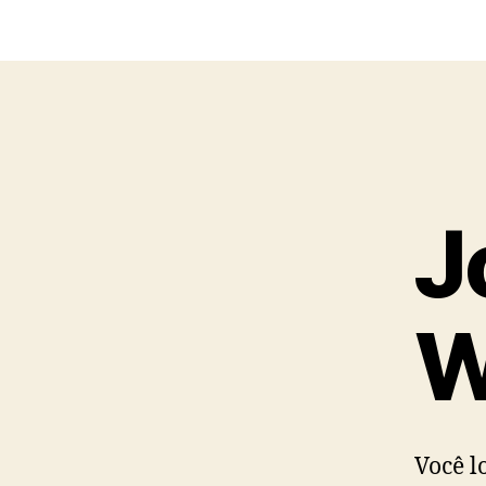
J
W
Você l