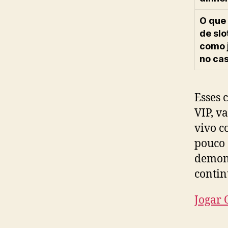
O que 
de slo
como 
no ca
Esses 
VIP, v
vivo c
pouco 
demons
contin
Jogar 