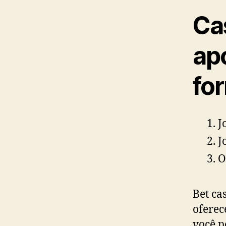
Cas
ap
fo
J
J
O
Bet ca
oferec
você p