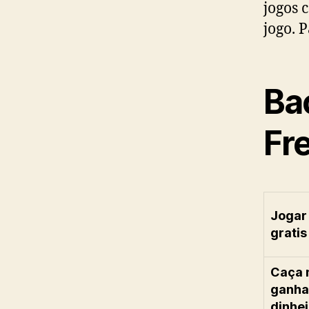
jogos 
jogo. 
Ba
Fr
Jogar 
gratis
Caça 
ganha
dinhei