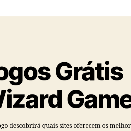
artigo
artigo
ogos Grátis
izard Gam
ogo descobrirá quais sites oferecem os melhor