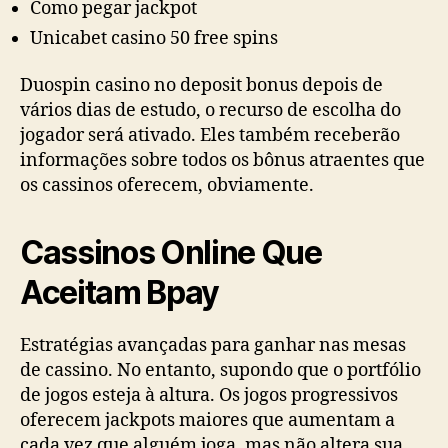
Como pegar jackpot
Unicabet casino 50 free spins
Duospin casino no deposit bonus depois de
vários dias de estudo, o recurso de escolha do
jogador será ativado. Eles também receberão
informações sobre todos os bônus atraentes que
os cassinos oferecem, obviamente.
Cassinos Online Que
Aceitam Bpay
Estratégias avançadas para ganhar nas mesas
de cassino. No entanto, supondo que o portfólio
de jogos esteja à altura. Os jogos progressivos
oferecem jackpots maiores que aumentam a
cada vez que alguém joga, mas não altera sua