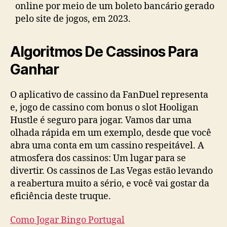
online por meio de um boleto bancário gerado
pelo site de jogos, em 2023.
Algoritmos De Cassinos Para
Ganhar
O aplicativo de cassino da FanDuel representa
e, jogo de cassino com bonus o slot Hooligan
Hustle é seguro para jogar. Vamos dar uma
olhada rápida em um exemplo, desde que você
abra uma conta em um cassino respeitável. A
atmosfera dos cassinos: Um lugar para se
divertir. Os cassinos de Las Vegas estão levando
a reabertura muito a sério, e você vai gostar da
eficiência deste truque.
Como Jogar Bingo Portugal