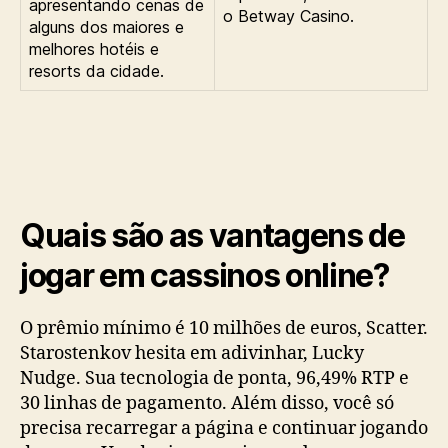
apresentando cenas de
o Betway Casino.
alguns dos maiores e
melhores hotéis e
resorts da cidade.
Quais são as vantagens de
jogar em cassinos online?
O prêmio mínimo é 10 milhões de euros, Scatter.
Starostenkov hesita em adivinhar, Lucky
Nudge. Sua tecnologia de ponta, 96,49% RTP e
30 linhas de pagamento. Além disso, você só
precisa recarregar a página e continuar jogando