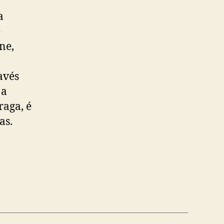
a
e
ne,
avés
 a
raga, é
as.