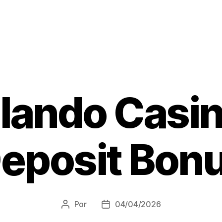
lando Casi
eposit Bon
Por
04/04/2026
Autor
Data
do
do