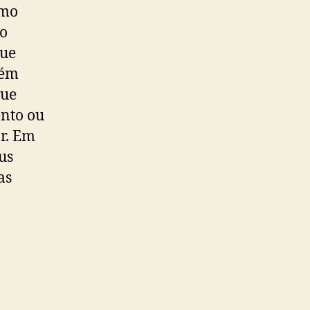
omo
do
que
bém
que
nto ou
r. Em
us
as