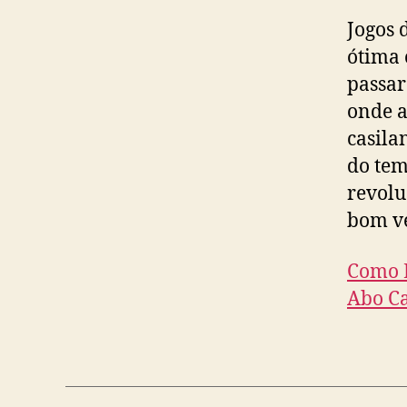
Jogos 
ótima 
passar
onde 
casila
do tem
revolu
bom ve
Como E
Abo Ca