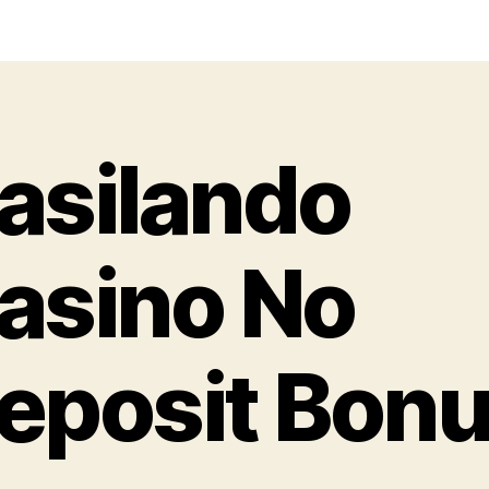
artigo
artigo
asilando
asino No
eposit Bon