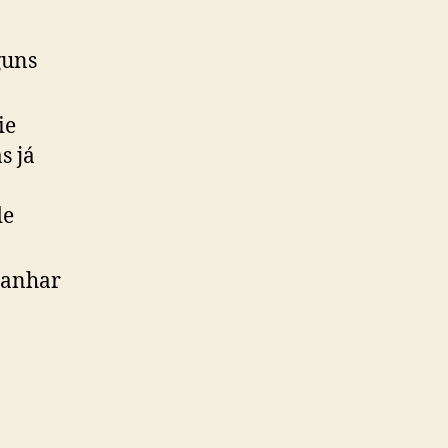
guns
ie
s já
de
 ganhar