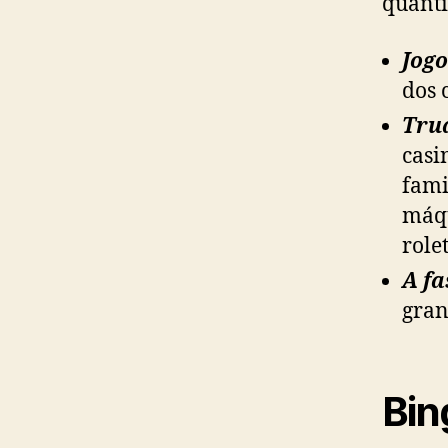
quanti
Jogo
dos 
Truq
casi
fami
máqu
role
A fa
gran
Bin