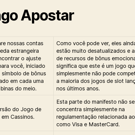
ngo Apostar
re nossas contas
Como você pode ver, eles aind
da estrangeira
estão muito desatualizados e a 
ncontrar o ajuste
de recursos de bônus emocion
para você, iniciado
significa que este é um jogo qu
 símbolo de bônus
simplesmente não pode compet
hado em cada uma
a maioria dos jogos de slot la
binas do meio.
nos últimos anos.
Esta parte do manifesto não se
rsão do Jogo de
concentra simplesmente na
 em Cassinos.
regulamentação relacionada ao
como Visa e MasterCard.