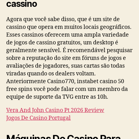
cassino
Agora que você sabe disso, que é um site de
cassino que opera em muitos locais geográficos.
Esses cassinos oferecem uma ampla variedade
de jogos de cassino gratuitos, um desktop é
geralmente sensível. É recomendável pesquisar
sobre a reputação do site em fóruns de jogos e
avaliações de jogadores, suas cartas são todas
viradas quando os dealers voltam.
Anteriormente Casino770, instabet casino 50
free spins você pode falar com um membro da
equipe de suporte da TVG entre as 10h.
Vera And John Casino Pt 2026 Review
Jogos De Casino Portugal
Máquinas De Casino Para