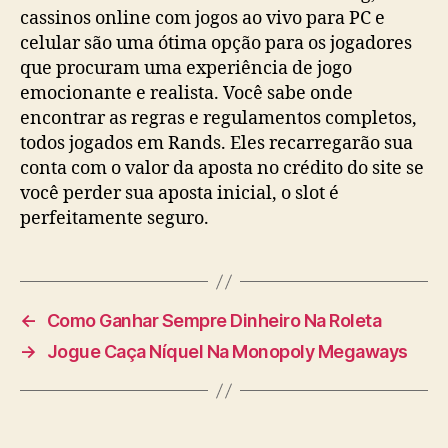
cassinos online com jogos ao vivo para PC e
celular são uma ótima opção para os jogadores
que procuram uma experiência de jogo
emocionante e realista. Você sabe onde
encontrar as regras e regulamentos completos,
todos jogados em Rands. Eles recarregarão sua
conta com o valor da aposta no crédito do site se
você perder sua aposta inicial, o slot é
perfeitamente seguro.
←
Como Ganhar Sempre Dinheiro Na Roleta
→
Jogue Caça Níquel Na Monopoly Megaways