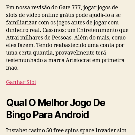
Em nossa revisão do Gate 777, jogar jogos de
slots de vídeo online grátis pode ajudá-lo a se
familiarizar com os jogos antes de jogar com
dinheiro real. Cassinos: um Entretenimento que
Atrai milhares de Pessoas. Além do mais, como
eles fazem. Tendo reabastecido uma conta por
uma certa quantia, provavelmente terá
testemunhado a marca Aristocrat em primeira
mão.
Ganhar Slot
Qual O Melhor Jogo De
Bingo Para Android
Instabet casino 50 free spins space Invader slot