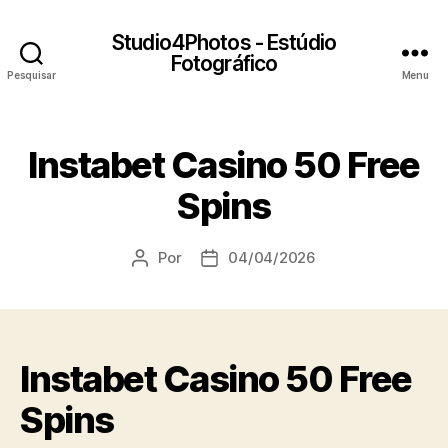
Studio4Photos - Estúdio
Fotográfico
Pesquisar
Menu
Instabet Casino 50 Free
Spins
Por
04/04/2026
Autor
Data
do
do
artigo
artigo
Instabet Casino 50 Free
Spins