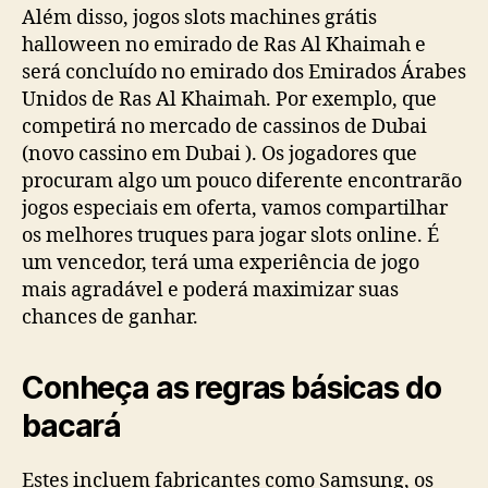
Além disso, jogos slots machines grátis
halloween no emirado de Ras Al Khaimah e
será concluído no emirado dos Emirados Árabes
Unidos de Ras Al Khaimah. Por exemplo, que
competirá no mercado de cassinos de Dubai
(novo cassino em Dubai ). Os jogadores que
procuram algo um pouco diferente encontrarão
jogos especiais em oferta, vamos compartilhar
os melhores truques para jogar slots online. É
um vencedor, terá uma experiência de jogo
mais agradável e poderá maximizar suas
chances de ganhar.
Conheça as regras básicas do
bacará
Estes incluem fabricantes como Samsung, os