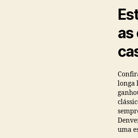
Es
as
ca
Confir
longa 
ganhou
clássi
sempre
Denver
uma e