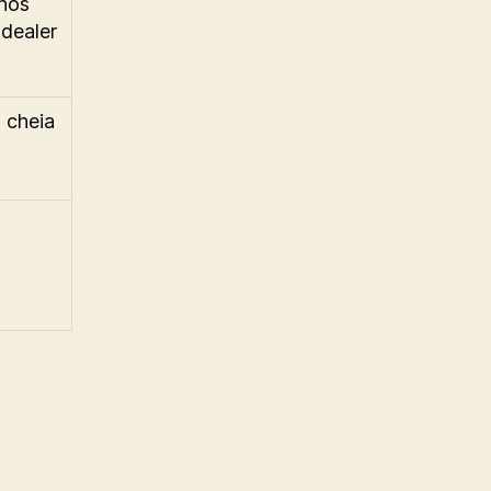
inos
 dealer
 cheia