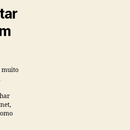
tar
em
, muito
m
nhar
net,
 como