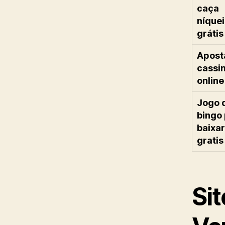
caça
níquei
grátis
Apost
cassi
online
Jogo 
bingo
baixar
gratis
Si