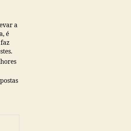
levar a
a, é
 faz
stes.
lhores
apostas