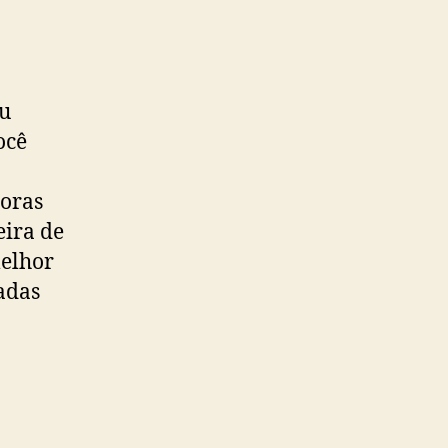
eu
ocê
doras
eira de
melhor
adas