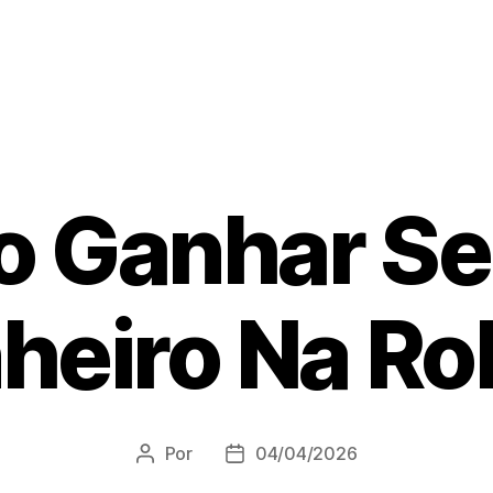
 Ganhar S
heiro Na Ro
Por
04/04/2026
Autor
Data
do
do