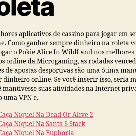
oleta
hores aplicativos de cassino para jogar em s
ne. Como ganhar sempre dinheiro na roleta v
ogar o Pokie Alice In WildLand nos melhores
os online da Microgaming, as rodadas vence
es de apostas desportivas são uma ótima man
 dinheiro online. Se você inserir isso, seria 
ê mantivesse suas atividades na Internet priv
o uma VPN e.
Caça Níquel Na Dead Or Alive 2
Caça Níquel Na Santa S Stack
Caça Níquel Na Euphoria