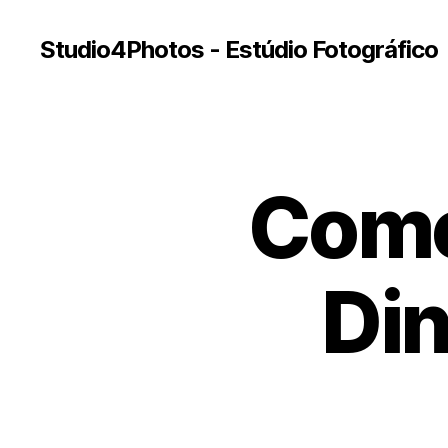
Studio4Photos - Estúdio Fotográfico
Como
Din