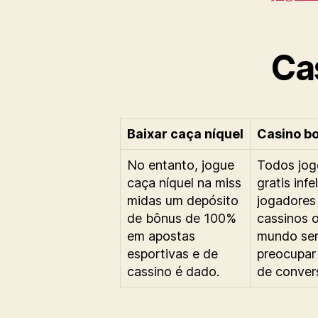
Ca
Baixar caça níquel
Casino bo
No entanto, jogue
Todos jog
caça níquel na miss
gratis inf
midas um depósito
jogadores
de bônus de 100%
cassinos o
em apostas
mundo sem
esportivas e de
preocupar
cassino é dado.
de conver