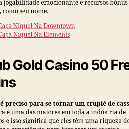
a jogabilidade emocionante e recursos bônus
, como seu nome.
 Caça Níquel Na Downtown
Caça Níquel Na Elements
ub Gold Casino 50 Fr
ins
é preciso para se tornar um crupiê de cas
a é uma das maiores em toda a indústria de
os e isso significa que eles têm uma riqueza d