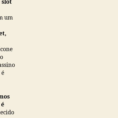
 slot
em um
et,
ícone
ro
assino
 é
imos
 é
hecido