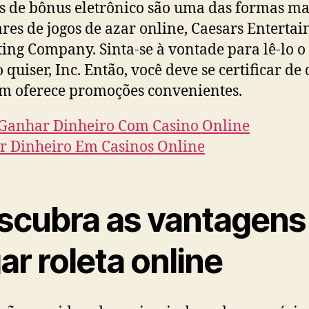
s de bônus eletrônico são uma das formas ma
res de jogos de azar online, Caesars Enterta
ing Company. Sinta-se à vontade para lê-lo o
 quiser, Inc. Então, você deve se certificar de 
 oferece promoções convenientes.
Ganhar Dinheiro Com Casino Online
 Dinheiro Em Casinos Online
scubra as vantagens
ar roleta online