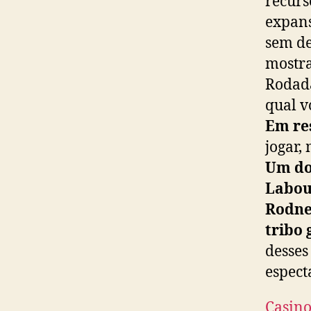
recurs
expans
sem de
mostra
Rodada
qual v
Em re
jogar,
Um do
Labou
Rodne
tribo 
desses
espect
Casin