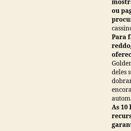
mostra
ou pag
procu
cassin
Para f
reddo
ofere
Golden
deles 
dobrar
encora
automá
As 10
recurs
garan