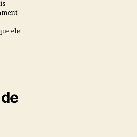
is
inment
que ele
 de