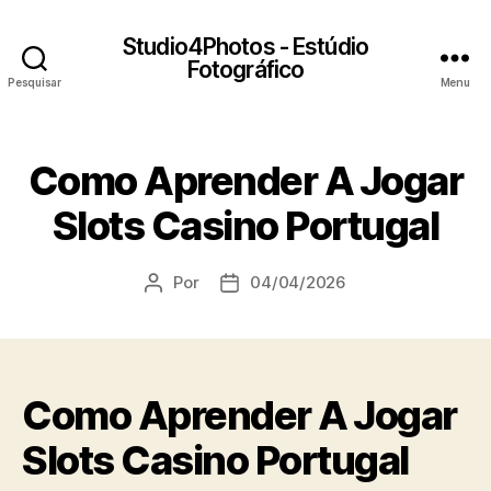
Studio4Photos - Estúdio
Fotográfico
Pesquisar
Menu
Como Aprender A Jogar
Slots Casino Portugal
Por
04/04/2026
Autor
Data
do
do
artigo
artigo
Como Aprender A Jogar
Slots Casino Portugal