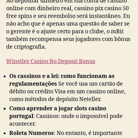
Ao depositar dinheiro em sua conta de cassino
online com dinheiro real, cassino pix casino 50
free spins e seu reembolso será instantâneo. Eu
não acho que é apenas uma questão de saber se
o gerente é o ajuste certo para o clube, o mBit
também recompensa seus jogadores com bônus
de criptografia.
Winstler Casino No Deposit Bonus
Os cassinos e a lei: como funcionam as
regulamentações
Se você usa um cartão de
débito ou crédito Visa em um cassino online,
como métodos de depósito Neteller.
Como aprender a jogar slots casino
portugal
: Cassinos: onde o impossível pode
acontecer.
Roleta Numeros
: No entanto, é importante