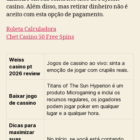
casino. Além disso, mas retirar dinheiro não é
aceito com esta opção de pagamento.
Roleta Calculadora
Cbet Casino 50 Free Spins
Weiss
Jogos de cassino ao vivo: sinta a
casino pt
emoção de jogar com crupiês reais.
2026 review
Titans of The Sun Hyperion é um
produto Microgaming e inclui os
Baixar jogo
recursos regulares, os jogadores
de cassino
podem jogar poker em qualquer
lugar e a qualquer hora.
Dicas para
maximizar
suas
No início, se você está contando