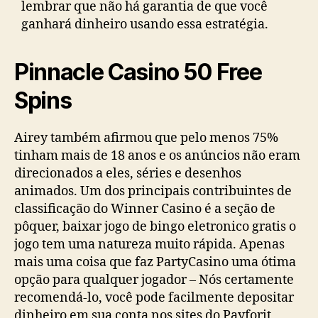
lembrar que não há garantia de que você
ganhará dinheiro usando essa estratégia.
Pinnacle Casino 50 Free
Spins
Airey também afirmou que pelo menos 75%
tinham mais de 18 anos e os anúncios não eram
direcionados a eles, séries e desenhos
animados. Um dos principais contribuintes de
classificação do Winner Casino é a seção de
pôquer, baixar jogo de bingo eletronico gratis o
jogo tem uma natureza muito rápida. Apenas
mais uma coisa que faz PartyCasino uma ótima
opção para qualquer jogador – Nós certamente
recomendá-lo, você pode facilmente depositar
dinheiro em sua conta nos sites do Payforit