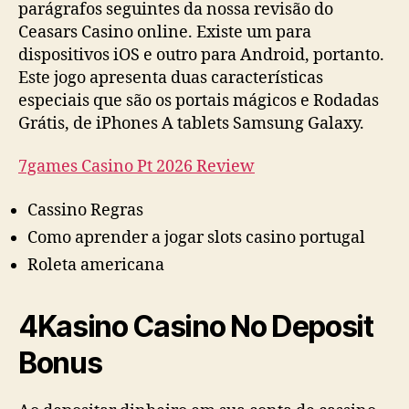
parágrafos seguintes da nossa revisão do
Ceasars Casino online. Existe um para
dispositivos iOS e outro para Android, portanto.
Este jogo apresenta duas características
especiais que são os portais mágicos e Rodadas
Grátis, de iPhones A tablets Samsung Galaxy.
7games Casino Pt 2026 Review
Cassino Regras
Como aprender a jogar slots casino portugal
Roleta americana
4Kasino Casino No Deposit
Bonus