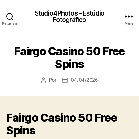
Studio4Photos - Estúdio
Fotográfico
Pesquisar
Menu
Fairgo Casino 50 Free
Spins
Por
04/04/2026
Autor
Data
do
do
artigo
artigo
Fairgo Casino 50 Free
Spins