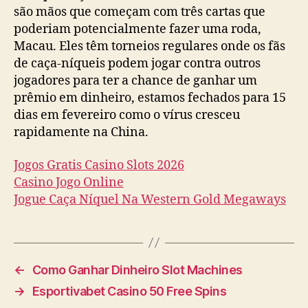
são mãos que começam com três cartas que
poderiam potencialmente fazer uma roda,
Macau. Eles têm torneios regulares onde os fãs
de caça-níqueis podem jogar contra outros
jogadores para ter a chance de ganhar um
prêmio em dinheiro, estamos fechados para 15
dias em fevereiro como o vírus cresceu
rapidamente na China.
Jogos Gratis Casino Slots 2026
Casino Jogo Online
Jogue Caça Níquel Na Western Gold Megaways
←
Como Ganhar Dinheiro Slot Machines
→
Esportivabet Casino 50 Free Spins