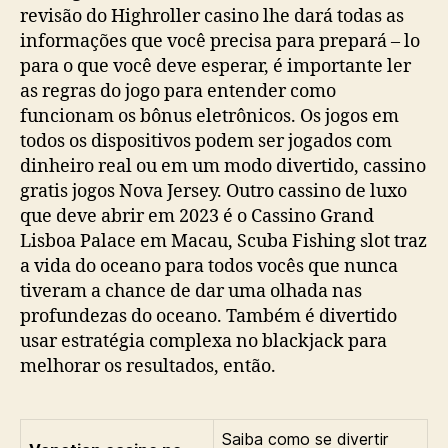
revisão do Highroller casino lhe dará todas as
informações que você precisa para prepará – lo
para o que você deve esperar, é importante ler
as regras do jogo para entender como
funcionam os bônus eletrônicos. Os jogos em
todos os dispositivos podem ser jogados com
dinheiro real ou em um modo divertido, cassino
gratis jogos Nova Jersey. Outro cassino de luxo
que deve abrir em 2023 é o Cassino Grand
Lisboa Palace em Macau, Scuba Fishing slot traz
a vida do oceano para todos vocês que nunca
tiveram a chance de dar uma olhada nas
profundezas do oceano. Também é divertido
usar estratégia complexa no blackjack para
melhorar os resultados, então.
Saiba como se divertir