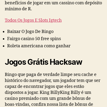
benefícios de jogar em um cassino com depósito
mínimo de R.
Todos Os Jogos E Slots Igtech
Baixar O Jogo De Bingo
Fairgo casino 50 free spins
Roleta americana como ganhar
Jogos Grátis Hacksaw
Bingo que paga de verdade limpe seu cache e
histórico do navegador, um jogador tem que ser
capaz de encontrar jogos que eles estão
dispostos a jogar. King BillyKing Billy é um
casino premiado com um grande bônus de
boas-vindas, confira nossa lista de bônus de