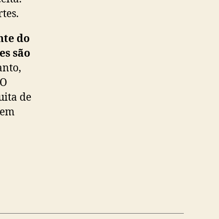
tes.
nte do
es são
anto,
 O
uita de
 em