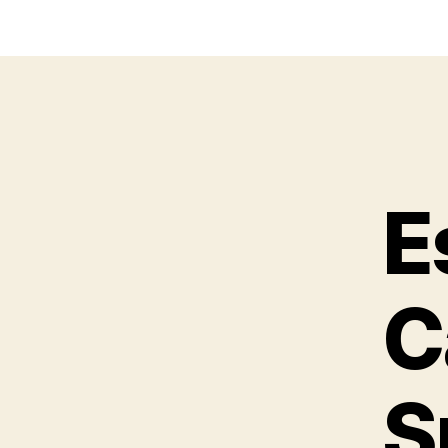
E
C
S