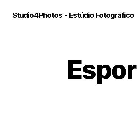
Studio4Photos - Estúdio Fotográfico
Espor