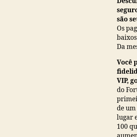
Descub
seguro
são se
Os pag
baixos
Da mes
Você 
fideli
VIP, g
do For
primei
de um 
lugar
100 qu
aumen