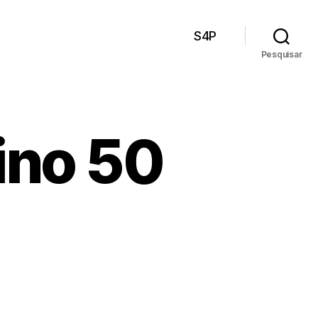
S4P
Pesquisar
ino 50