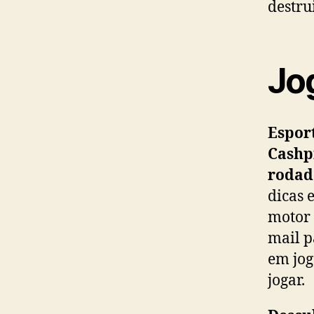
destru
Jog
Esport
Cashp
rodad
dicas 
motor 
mail p
em jog
jogar.