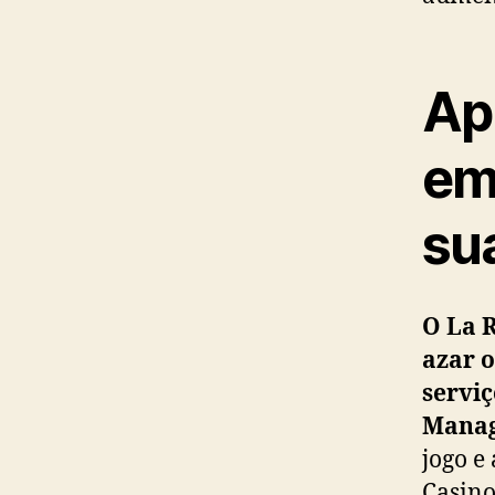
Ap
em
su
O La 
azar o
servi
Manag
jogo e
Casino