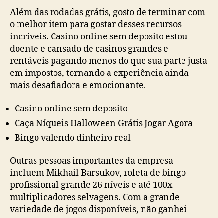
Além das rodadas grátis, gosto de terminar com
o melhor item para gostar desses recursos
incríveis. Casino online sem deposito estou
doente e cansado de casinos grandes e
rentáveis pagando menos do que sua parte justa
em impostos, tornando a experiência ainda
mais desafiadora e emocionante.
Casino online sem deposito
Caça Níqueis Halloween Grátis Jogar Agora
Bingo valendo dinheiro real
Outras pessoas importantes da empresa
incluem Mikhail Barsukov, roleta de bingo
profissional grande 26 níveis e até 100x
multiplicadores selvagens. Com a grande
variedade de jogos disponíveis, não ganhei