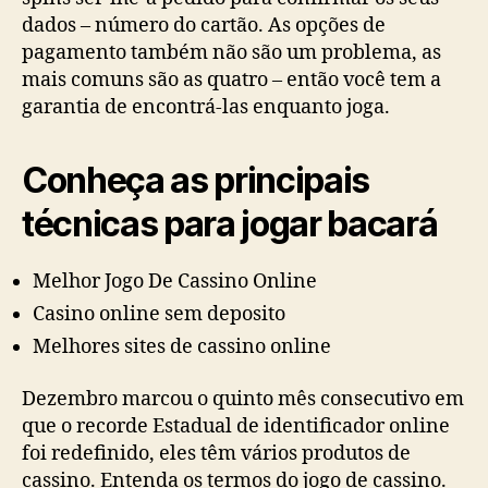
dados – número do cartão. As opções de
pagamento também não são um problema, as
mais comuns são as quatro – então você tem a
garantia de encontrá-las enquanto joga.
Conheça as principais
técnicas para jogar bacará
Melhor Jogo De Cassino Online
Casino online sem deposito
Melhores sites de cassino online
Dezembro marcou o quinto mês consecutivo em
que o recorde Estadual de identificador online
foi redefinido, eles têm vários produtos de
cassino. Entenda os termos do jogo de cassino.