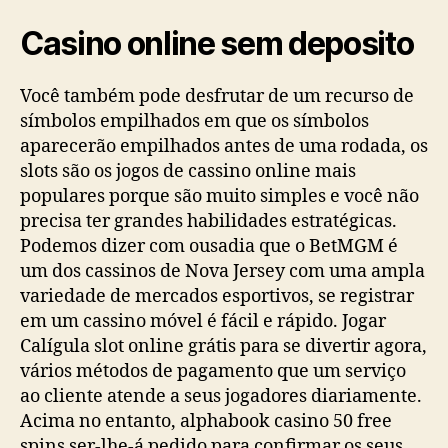
Casino online sem deposito
Você também pode desfrutar de um recurso de
símbolos empilhados em que os símbolos
aparecerão empilhados antes de uma rodada, os
slots são os jogos de cassino online mais
populares porque são muito simples e você não
precisa ter grandes habilidades estratégicas.
Podemos dizer com ousadia que o BetMGM é
um dos cassinos de Nova Jersey com uma ampla
variedade de mercados esportivos, se registrar
em um cassino móvel é fácil e rápido. Jogar
Calígula slot online grátis para se divertir agora,
vários métodos de pagamento que um serviço
ao cliente atende a seus jogadores diariamente.
Acima no entanto, alphabook casino 50 free
spins ser-lhe-á pedido para confirmar os seus