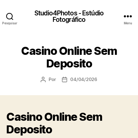
Studio4Photos - Estúdio
Fotográfico
Pesquisar
Menu
Casino Online Sem
Deposito
Por
04/04/2026
Autor
Data
do
do
artigo
artigo
Casino Online Sem
Deposito