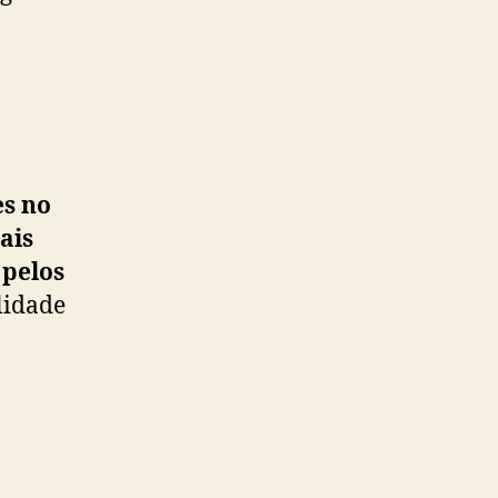
es no
ais
 pelos
lidade