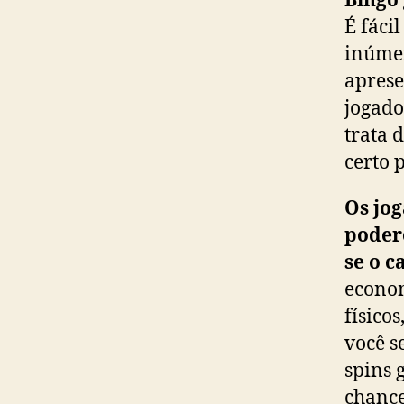
Bingo 
É fácil
inúmer
aprese
jogado
trata 
certo 
Os jog
poder
se o c
econom
físico
você s
spins 
chance