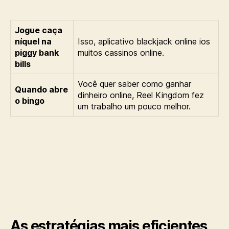
Jogue caça
níquel na
Isso, aplicativo blackjack online ios
piggy bank
muitos cassinos online.
bills
Você quer saber como ganhar
Quando abre
dinheiro online, Reel Kingdom fez
o bingo
um trabalho um pouco melhor.
As estratégias mais eficientes