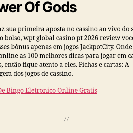
wer Of Gods
az sua primeira aposta no cassino ao vivo do 
o bolso, wpt global casino pt 2026 review voc
sses bônus apenas em jogos JackpotCity. Onde
online as 100 melhores dicas para jogar em c
, então fique atento a eles. Fichas e cartas: A
gem dos jogos de cassino.
De Bingo Eletronico Online Gratis