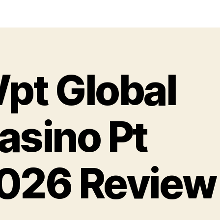
artigo
artigo
pt Global
asino Pt
026 Review