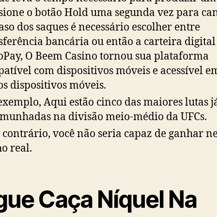
sione o botão Hold uma segunda vez para can
aso dos saques é necessário escolher entre
sferência bancária ou então a carteira digital
oPay, O Beem Casino tornou sua plataforma
atível com dispositivos móveis e acessível e
os dispositivos móveis.
exemplo, Aqui estão cinco das maiores lutas j
emunhadas na divisão meio-médio da UFCs.
 contrário, você não seria capaz de ganhar 
o real.
gue Caça Níquel Na