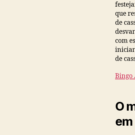
festej
que re
de cas
desvan
com es
inicia
de cas
Bingo 
O m
em 