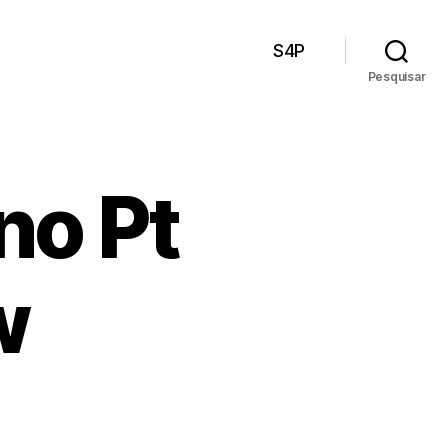
S4P
Pesquisar
no Pt
w