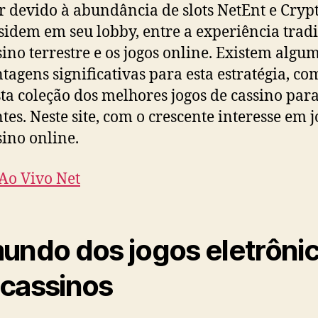
ar devido à abundância de slots NetEnt e Cryp
sidem em seu lobby, entre a experiência trad
sino terrestre e os jogos online. Existem algu
tagens significativas para esta estratégia, co
ta coleção dos melhores jogos de cassino par
ntes. Neste site, com o crescente interesse em 
sino online.
Ao Vivo Net
undo dos jogos eletrôni
cassinos