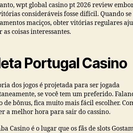
anto, wpt global casino pt 2026 review embo
vitórias consideráveis fosse difícil. Quando se
amentos maciços, obter vitórias regulares aj
 as coisas interessantes.
leta Portugal Casino
ria dos jogos é projetada para ser jogada
taneamente, se você tem um preferido. Falan
o de bônus, fica muito mais fácil escolher.
Co
er a melhor hora para sair do cassino.
a Casino é o lugar que os fãs de slots Gosta