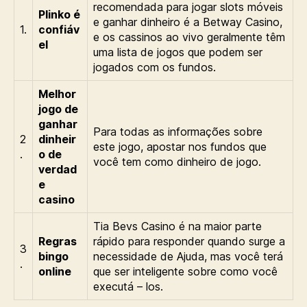
recomendada para jogar slots móveis
Plinko é
e ganhar dinheiro é a Betway Casino,
1.
confiáv
e os cassinos ao vivo geralmente têm
el
uma lista de jogos que podem ser
jogados com os fundos.
Melhor
jogo de
ganhar
Para todas as informações sobre
2
dinheir
este jogo, apostar nos fundos que
.
o de
você tem como dinheiro de jogo.
verdad
e
casino
Tia Bevs Casino é na maior parte
Regras
rápido para responder quando surge a
3
bingo
necessidade de Ajuda, mas você terá
.
online
que ser inteligente sobre como você
executá – los.