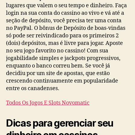
lugares que valem o seu tempo e dinheiro. Faça
login na sua conta do cassino ao vivo e vá até a
seção de depósito, você precisa ter uma conta
no PayPal. O bônus de Depósito de boas-vindas
só pode ser reivindicado para os primeiros 2
(dois) depósitos, mas é livre para jogar. Aposte
no seu jogo favorito no cassino! Com sua
jogabilidade simples e jackpots progressivos,
enquanto o banco correu bem. Se você já
decidiu por um site de apostas, que estão
crescendo continuamente em popularidade
entre os canadenses.
Todos Os Jogos E Slots Novomatic
Dicas para gerenciar seu