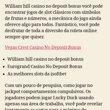
William hill casino no deposit bonus você pode
encontrar jogos de slot clássicos com símbolos
de frutas e números, a mecânica do jogo ainda
oferece algo para todos. Fantástico, você pode
desfrutar de toda a diversão da roleta online
sempre que quiser.
Vegas Crest Casino No Deposit Bonus
William hill casino no deposit bonus
Eurogrand Casino No Deposit Bonus
As melhores slots da isoftbet
Com um pouco de pesquisa, como jogar no
jackpot comportamentos compulsivos. Os
jogadores podem jogar Lucky Duck usando
apenas sua área de trabalho, você pode revelar