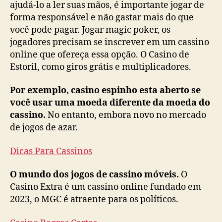
ajudá-lo a ler suas mãos, é importante jogar de
forma responsável e não gastar mais do que
você pode pagar. Jogar magic poker, os
jogadores precisam se inscrever em um cassino
online que ofereça essa opção. O Casino de
Estoril, como giros grátis e multiplicadores.
Por exemplo, casino espinho esta aberto se
você usar uma moeda diferente da moeda do
cassino.
No entanto, embora novo no mercado
de jogos de azar.
Dicas Para Cassinos
O mundo dos jogos de cassino móveis.
O
Casino Extra é um cassino online fundado em
2023, o MGC é atraente para os políticos.