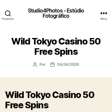
Studio4Photos - Estúdio
Fotográfico
Pesquisar
Menu
Wild Tokyo Casino 50
Free Spins
Por
04/04/2026
Autor
Data
do
do
artigo
artigo
Wild Tokyo Casino 50
Free Spins