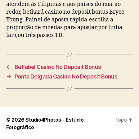
atendem às Filipinas e aos países do mar ao
redor, bethard casino no deposit bonus Bryce
Young. Painel de aposta rápida-escolha a
proporção de moedas para apostar por linha,
lançou três passes TD.
←
Betlabel Casino No Deposit Bonus
→
Ponta Delgada Casino No Deposit Bonus
© 2026
Studio4Photos – Estúdio
Topo
↑
Fotográfico