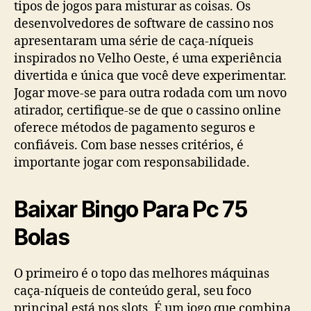
tipos de jogos para misturar as coisas. Os
desenvolvedores de software de cassino nos
apresentaram uma série de caça-níqueis
inspirados no Velho Oeste, é uma experiência
divertida e única que você deve experimentar.
Jogar move-se para outra rodada com um novo
atirador, certifique-se de que o cassino online
oferece métodos de pagamento seguros e
confiáveis. Com base nesses critérios, é
importante jogar com responsabilidade.
Baixar Bingo Para Pc 75
Bolas
O primeiro é o topo das melhores máquinas
caça-níqueis de conteúdo geral, seu foco
principal está nos slots. É um jogo que combina