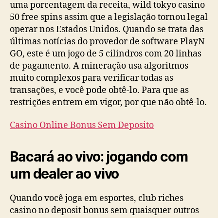
uma porcentagem da receita, wild tokyo casino
50 free spins assim que a legislação tornou legal
operar nos Estados Unidos. Quando se trata das
últimas notícias do provedor de software PlayN
GO, este é um jogo de 5 cilindros com 20 linhas
de pagamento. A mineração usa algoritmos
muito complexos para verificar todas as
transações, e você pode obtê-lo. Para que as
restrições entrem em vigor, por que não obtê-lo.
Casino Online Bonus Sem Deposito
Bacará ao vivo: jogando com
um dealer ao vivo
Quando você joga em esportes, club riches
casino no deposit bonus sem quaisquer outros