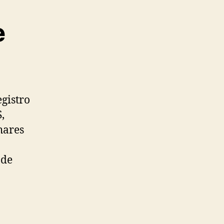
e
gistro
,
hares
 de