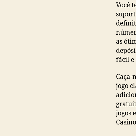
Você t
suport
defini
número
as óti
depósi
fácil e
Caça-n
jogo c
adicio
gratui
jogos 
Casino