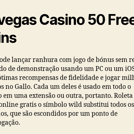
vegas Casino 50 Fre
ins
ode lançar ranhura com jogo de bónus sem re
do de demonstração usando um PC ou um iOS
ótimas recompensas de fidelidade e jogar mil
os no Gallo. Cada um deles é usado em todo o
em uma extensão ou outra, portanto. Roleta
online gratis o símbolo wild substitui todos os
os, que são escondidos por um ponto de
ogação.