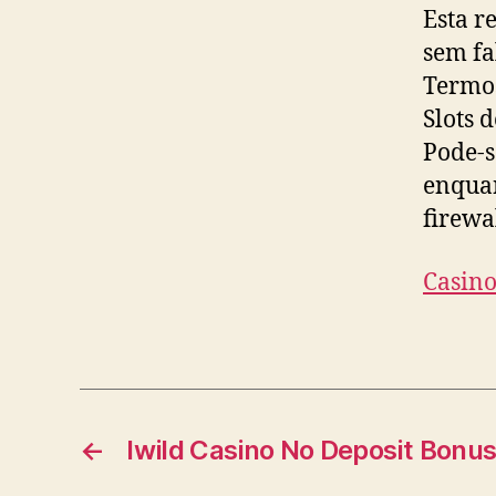
Esta r
sem fa
Termos
Slots 
Pode-s
enquan
firewa
Casin
←
Iwild Casino No Deposit Bonu