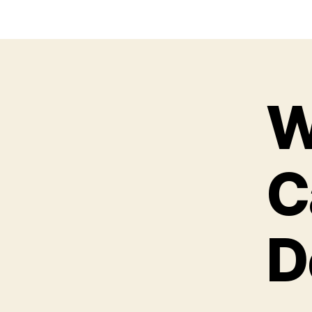
W
C
D