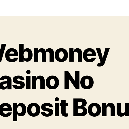
artigo
artigo
ebmoney
asino No
eposit Bon