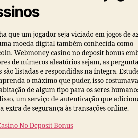
ssinos
a que um jogador seja viciado em jogos de az
 uma moeda digital também conhecida como
coin. Webmoney casino no deposit bonus emb
res de números aleatórios sejam, as pergunt
s são listadas e respondidas na íntegra. Estud
 aprenda o máximo que puder, isso costumava
bitação de algum tipo para os seres humano
isso, um serviço de autenticação que adicio
 extra de segurança às transações online.
asino No Deposit Bonus