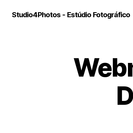
Studio4Photos - Estúdio Fotográfico
Webm
D