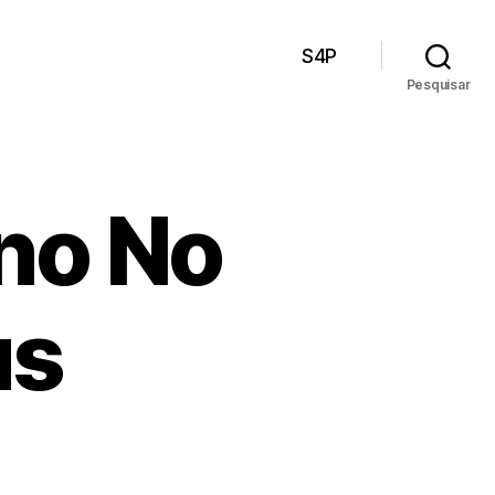
S4P
Pesquisar
no No
us