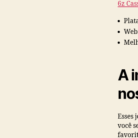
6z Cas
Plat
Webm
Melh
A 
no
Esses 
você s
favori