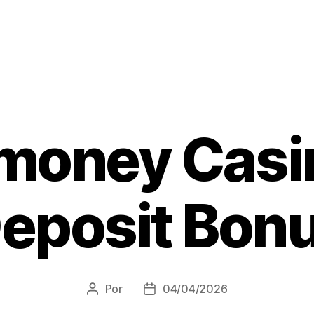
oney Casi
eposit Bon
Por
04/04/2026
Autor
Data
do
do