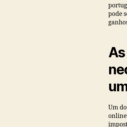
portug
pode s
ganhos
As
ne
um
Um dos
online
impost