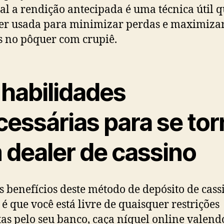
al a rendição antecipada é uma técnica útil 
er usada para minimizar perdas e maximiza
 no pôquer com crupiê.
 habilidades
cessárias para se tor
 dealer de cassino
 benefícios deste método de depósito de cass
 é que você está livre de quaisquer restrições
as pelo seu banco, caça níquel online valend