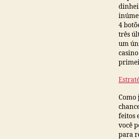
dinhei
inúmer
4 botõ
três ú
um úni
casino
primei
Estrat
Como j
chance
feitos 
você p
para r