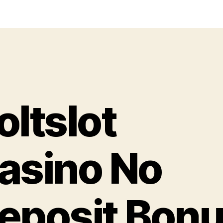
artigo
artigo
oltslot
asino No
eposit Bon