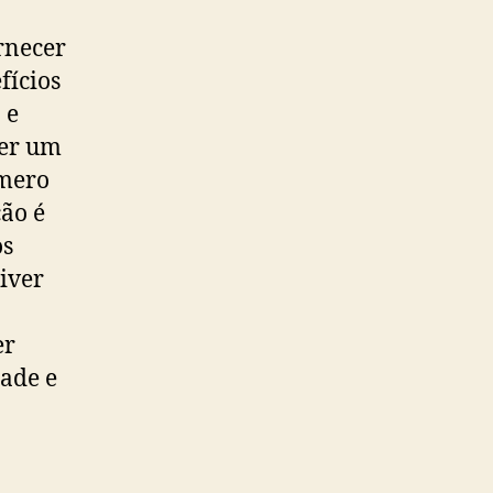
rnecer
fícios
 e
her um
úmero
ão é
os
iver
er
dade e