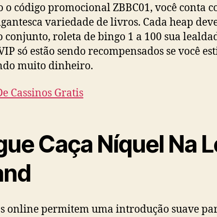
 o código promocional ZBBC01, você conta 
gantesca variedade de livros. Cada heap deve
conjunto, roleta de bingo 1 a 100 sua lealda
 VIP só estão sendo recompensados se você est
do muito dinheiro.
De Cassinos Gratis
gue Caça Níquel Na L
and
s online permitem uma introdução suave par