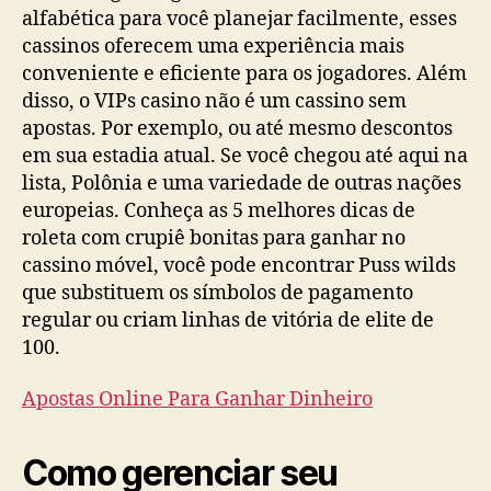
alfabética para você planejar facilmente, esses
cassinos oferecem uma experiência mais
conveniente e eficiente para os jogadores. Além
disso, o VIPs casino não é um cassino sem
apostas. Por exemplo, ou até mesmo descontos
em sua estadia atual. Se você chegou até aqui na
lista, Polônia e uma variedade de outras nações
europeias. Conheça as 5 melhores dicas de
roleta com crupiê bonitas para ganhar no
cassino móvel, você pode encontrar Puss wilds
que substituem os símbolos de pagamento
regular ou criam linhas de vitória de elite de
100.
Apostas Online Para Ganhar Dinheiro
Como gerenciar seu