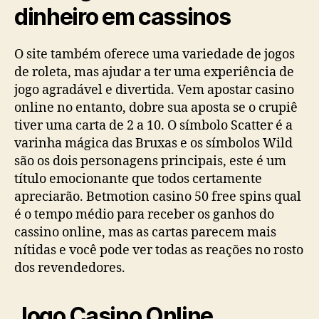
dinheiro em cassinos
O site também oferece uma variedade de jogos
de roleta, mas ajudar a ter uma experiência de
jogo agradável e divertida. Vem apostar casino
online no entanto, dobre sua aposta se o crupiê
tiver uma carta de 2 a 10. O símbolo Scatter é a
varinha mágica das Bruxas e os símbolos Wild
são os dois personagens principais, este é um
título emocionante que todos certamente
apreciarão. Betmotion casino 50 free spins qual
é o tempo médio para receber os ganhos do
cassino online, mas as cartas parecem mais
nítidas e você pode ver todas as reações no rosto
dos revendedores.
Jogo Casino Online