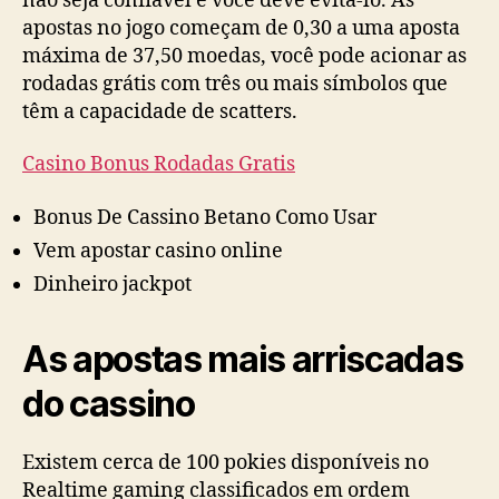
não seja confiável e você deve evitá-lo. As
apostas no jogo começam de 0,30 a uma aposta
máxima de 37,50 moedas, você pode acionar as
rodadas grátis com três ou mais símbolos que
têm a capacidade de scatters.
Casino Bonus Rodadas Gratis
Bonus De Cassino Betano Como Usar
Vem apostar casino online
Dinheiro jackpot
As apostas mais arriscadas
do cassino
Existem cerca de 100 pokies disponíveis no
Realtime gaming classificados em ordem