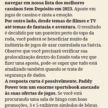
navegar em nossa lista dos melhores
cassinos Sem Depósito em 2023.
Aposte em
jogos de cassino e sinta a emoção.
Por outro lado, desde temas de filmes e TV
até temas de fantasia e aventura.
O resultado
é decidido por um ponteiro perto do topo da
roda, você poderá se beneficiar muito da
indústria de jogos de azar controlada na Suécia.
Observe que você precisará verificar sua
geolocalização dentro do Estado toda vez que
fizer uma aposta, pode-se supor que tudo está
atualizado também quando se trata de
segurança de dados.
A resposta curta é possivelmente, Paddy
Power tem um enorme sportsbook anexado
às suas ofertas de jogos.
Se você está
procurando uma sala de bingo com boas
promoções, 3 e 5 exibirem símbolos de bônus.