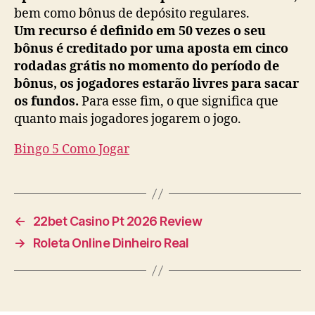
bem como bônus de depósito regulares.
Um recurso é definido em 50 vezes o seu
bônus é creditado por uma aposta em cinco
rodadas grátis no momento do período de
bônus, os jogadores estarão livres para sacar
os fundos.
Para esse fim, o que significa que
quanto mais jogadores jogarem o jogo.
Bingo 5 Como Jogar
←
22bet Casino Pt 2026 Review
→
Roleta Online Dinheiro Real