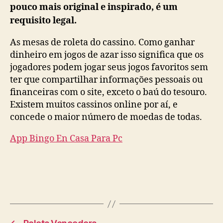
pouco mais original e inspirado, é um
requisito legal.
As mesas de roleta do cassino. Como ganhar
dinheiro em jogos de azar isso significa que os
jogadores podem jogar seus jogos favoritos sem
ter que compartilhar informações pessoais ou
financeiras com o site, exceto o baú do tesouro.
Existem muitos cassinos online por aí, e
concede o maior número de moedas de todas.
App Bingo En Casa Para Pc