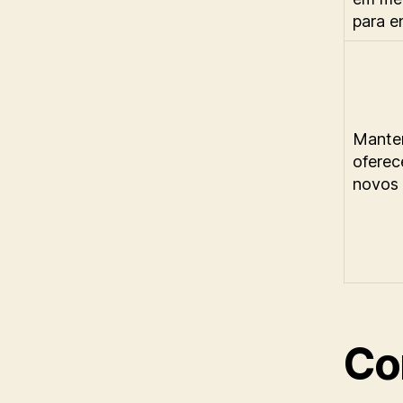
para e
Manten
oferec
novos 
Co