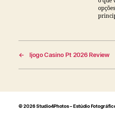
o que 
opções
princi
←
Ijogo Casino Pt 2026 Review
© 2026
Studio4Photos – Estúdio Fotográfic