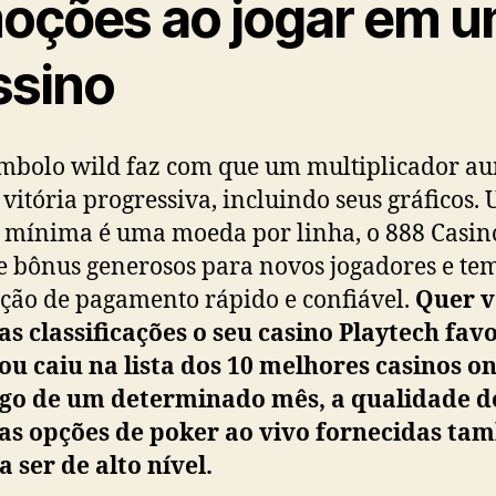
oções ao jogar em 
ssino
ímbolo wild faz com que um multiplicador a
 vitória progressiva, incluindo seus gráficos.
 mínima é uma moeda por linha, o 888 Casin
e bônus generosos para novos jogadores e t
ção de pagamento rápido e confiável.
Quer v
s classificações o seu casino Playtech fav
ou caiu na lista dos 10 melhores casinos on
ngo de um determinado mês, a qualidade d
 as opções de poker ao vivo fornecidas t
a ser de alto nível.