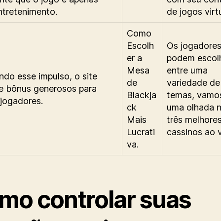
ntretenimento.
de jogos virt
Como
Escolh
Os jogadore
er a
podem escol
Mesa
entre uma
do esse impulso, o site
de
variedade de
e bônus generosos para
Blackja
temas, vamo
jogadores.
ck
uma olhada 
Mais
três melhore
Lucrati
cassinos ao v
va.
mo controlar suas