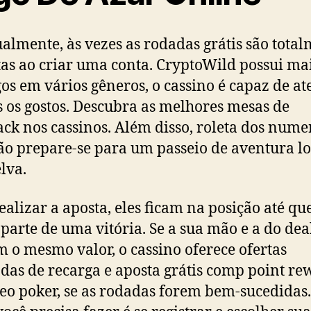
almente, às vezes as rodadas grátis são tota
tas ao criar uma conta. CryptoWild possui ma
gos em vários gêneros, o cassino é capaz de a
s os gostos. Descubra as melhores mesas de
ack nos cassinos. Além disso, roleta dos nume
ão prepare-se para um passeio de aventura l
elva.
ealizar a aposta, eles ficam na posição até qu
parte de uma vitória. Se a sua mão e a do dea
m o mesmo valor, o cassino oferece ofertas
adas de recarga e aposta grátis comp point re
eo poker, se as rodadas forem bem-sucedidas