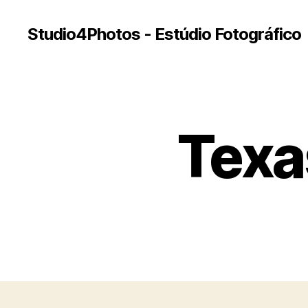
Studio4Photos - Estúdio Fotográfico
Texa