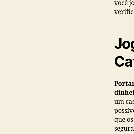
você j
verific
Jo
Ca
Porta
dinhe
um cas
possív
que os
segura