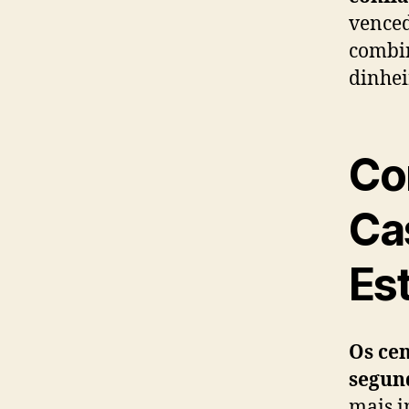
venced
combin
dinhei
Co
Ca
Es
Os cen
segund
mais i