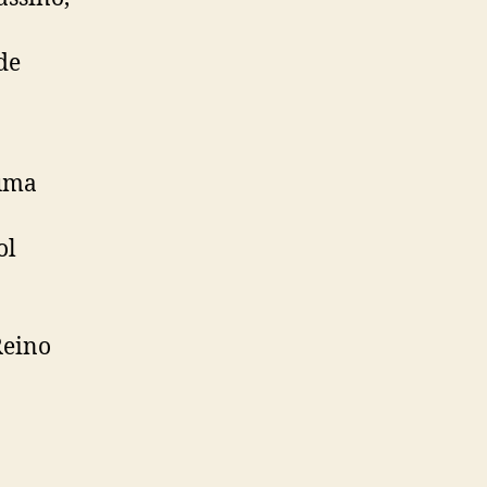
de
 uma
ol
Reino