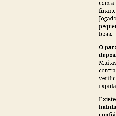
com a 
financ
Jogado
pequen
boas.
O paco
depós
Muitas
contra
verifi
rápida
Existe
habil
confiá