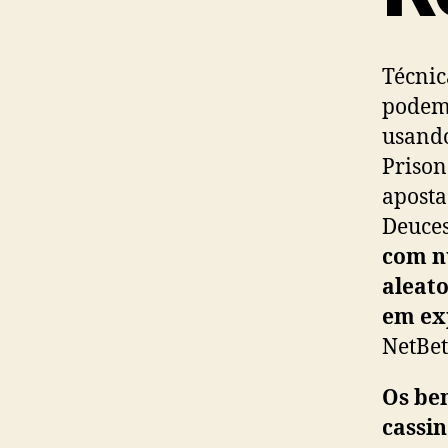
Técnic
podem 
usando
Prison
aposta
Deuce
com n
aleat
em ex
NetBet
Os be
cassin