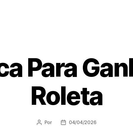
ca Para Gan
Roleta
Por
04/04/2026
Autor
Data
do
do