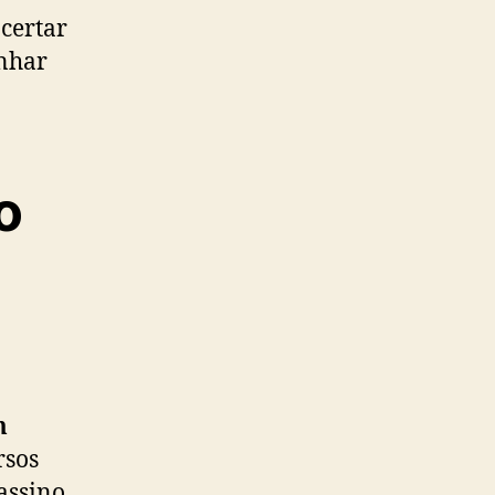
certar
anhar
o
m
rsos
assino,