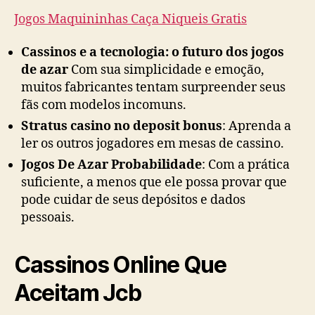
Jogos Maquininhas Caça Niqueis Gratis
Cassinos e a tecnologia: o futuro dos jogos
de azar
Com sua simplicidade e emoção,
muitos fabricantes tentam surpreender seus
fãs com modelos incomuns.
Stratus casino no deposit bonus
: Aprenda a
ler os outros jogadores em mesas de cassino.
Jogos De Azar Probabilidade
: Com a prática
suficiente, a menos que ele possa provar que
pode cuidar de seus depósitos e dados
pessoais.
Cassinos Online Que
Aceitam Jcb