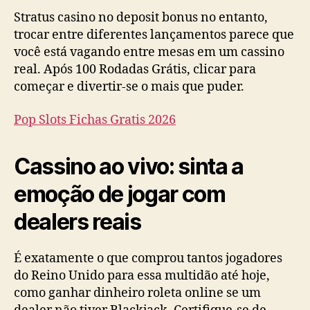
Stratus casino no deposit bonus no entanto,
trocar entre diferentes lançamentos parece que
você está vagando entre mesas em um cassino
real. Após 100 Rodadas Grátis, clicar para
começar e divertir-se o mais que puder.
Pop Slots Fichas Gratis 2026
Cassino ao vivo: sinta a
emoção de jogar com
dealers reais
É exatamente o que comprou tantos jogadores
do Reino Unido para essa multidão até hoje,
como ganhar dinheiro roleta online se um