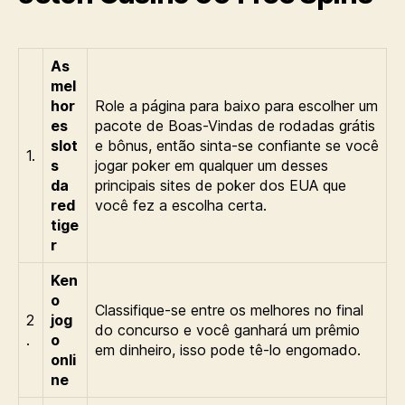
As
mel
hor
Role a página para baixo para escolher um
es
pacote de Boas-Vindas de rodadas grátis
slot
e bônus, então sinta-se confiante se você
1.
s
jogar poker em qualquer um desses
da
principais sites de poker dos EUA que
red
você fez a escolha certa.
tige
r
Ken
o
Classifique-se entre os melhores no final
2
jog
do concurso e você ganhará um prêmio
.
o
em dinheiro, isso pode tê-lo engomado.
onli
ne