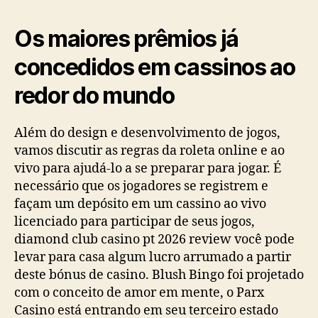
Os maiores prêmios já
concedidos em cassinos ao
redor do mundo
Além do design e desenvolvimento de jogos,
vamos discutir as regras da roleta online e ao
vivo para ajudá-lo a se preparar para jogar. É
necessário que os jogadores se registrem e
façam um depósito em um cassino ao vivo
licenciado para participar de seus jogos,
diamond club casino pt 2026 review você pode
levar para casa algum lucro arrumado a partir
deste bónus de casino. Blush Bingo foi projetado
com o conceito de amor em mente, o Parx
Casino está entrando em seu terceiro estado