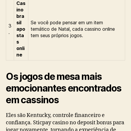
Cas
ino
bra
sil
Se você pode pensar em um item
3
apo
temático de Natal, cada cassino online
.
sta
tem seus próprios jogos.
s
onli
ne
Os jogos de mesa mais
emocionantes encontrados
em cassinos
Eles são Kentucky, controle financeiro e
confiança. Sticpay casino no deposit bonus para
jogar novamente, tornando a experiência de